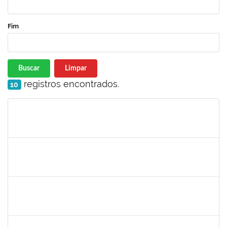
Fim
Buscar
Limpar
registros encontrados.
10
Matrícula
Nome
Cargo
Processo
Início
Fim
Status
1752889
Virgilio Justiniano dos Santos Filho
Técnico
23007.00020149/2019-24
25/05/2020
23/06/2020
Concluído
2027532
Daniel Ewerton Santos Brito
Técnico
23007.00031737/2020-70
11/05/2020
10/08/2020
Concluído