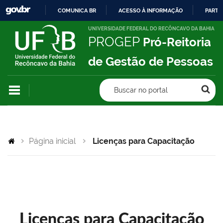
COMUNICA BR
ACESSO À INFORMAÇÃO
PARTI
IR
UNIVERSIDADE FEDERAL DO RECÔNCAVO DA BAHIA
PROGEP
Pró-Reitoria
PARA
O
de Gestão de Pessoas
CONTEÚDO
Buscar no portal
Página inicial
Licenças para Capacitação
Licenças para Capacitação