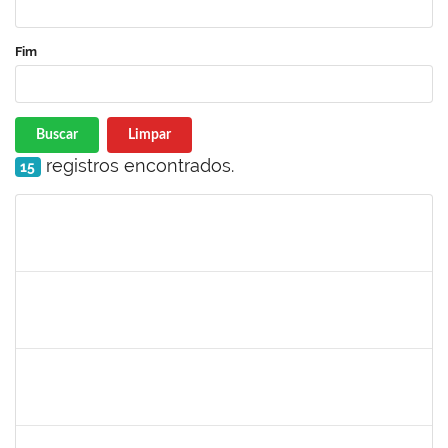
Fim
Buscar
Limpar
registros encontrados.
15
Matrícula
Nome
Cargo
Processo
Início
Fim
Status
2027532
Daniel Ewerton Santos Brito
Técnico
23007.00031737/2020-70
11/05/2020
10/08/2020
Concluído
1753026
Osman de Souza Lemos
Técnico
23007.00028964/2020-57
10/05/2020
09/08/2020
Concluído