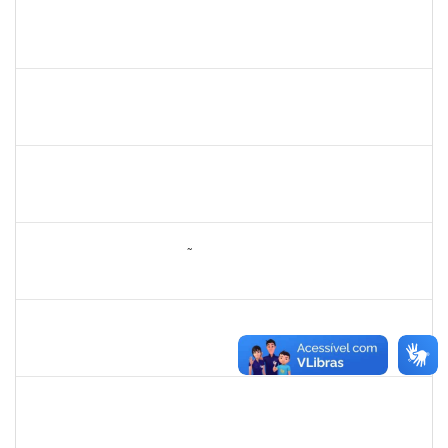
2175057
Edvaldo de Souza Andrade
Técnico
23007.00029544/2019-14
16/04/2020
30/04/2020
Concluído
16506411
Mariese Conceição Alves dos Santos
Docente
2300700030897/2019-52
12/04/2020
11/07/2020
Concluído
1770887
DEIVID RODRIGUES DE JESUS
Técnico
23007.00031590/2019-62
01/04/2020
30/06/2020
Concluído
285286
OSELITA DA ANUNCIAÇÃO ASSIS
Técnico
23007.00000743/2020-86
01/04/2020
30/04/2020
Concluído
2730989
Décio da Conceição Dias
Técnico
23007.00031596/2019-94
01/04/2020
30/04/2020
Concluído
1742189
Marlon Paluch
Docente
23007.00024239/2019-77
25/03/2020
24/06/2020
Concluído