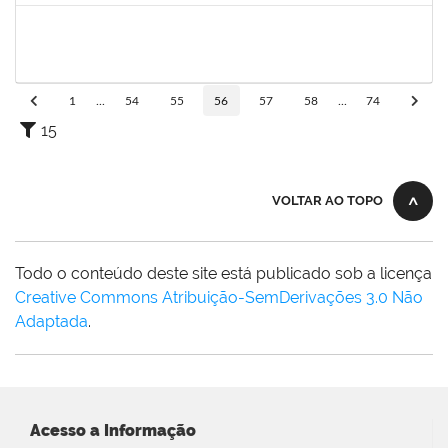
2133468
MARTHA ROSA FIGUEIRA QUEIROZ
Docente
23007.00032061/2019-52
16/03/2020
15/06/2020
Concluído
1
...
54
55
56
57
58
...
74
15
VOLTAR AO TOPO
Todo o conteúdo deste site está publicado sob a licença
Creative Commons Atribuição-SemDerivações 3.0 Não
Adaptada
.
Acesso a Informação