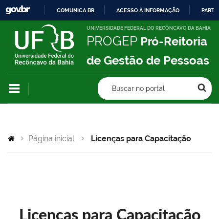
COMUNICA BR
ACESSO À INFORMAÇÃO
PARTI
IR
UNIVERSIDADE FEDERAL DO RECÔNCAVO DA BAHIA
PROGEP
Pró-Reitoria
PARA
O
de Gestão de Pessoas
CONTEÚDO
Buscar no portal
Página inicial
Licenças para Capacitação
Licenças para Capacitação