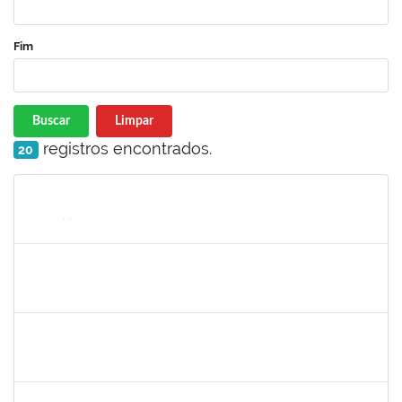
Fim
Buscar
Limpar
registros encontrados.
20
Matrícula
Nome
Cargo
Processo
Início
Fim
Status
1752889
Virgilio Justiniano dos Santos Filho
Técnico
23007.00020149/2019-24
25/05/2020
23/06/2020
Concluído
2027532
Daniel Ewerton Santos Brito
Técnico
23007.00031737/2020-70
11/05/2020
10/08/2020
Concluído