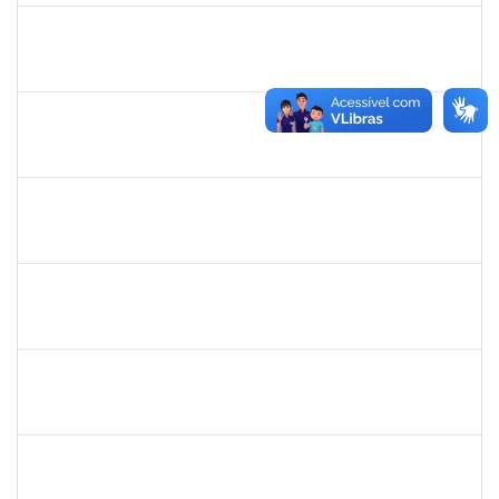
1742189
Marlon Paluch
Docente
23007.00024239/2019-77
25/03/2020
24/06/2020
Concluído
2133468
MARTHA ROSA FIGUEIRA QUEIROZ
Docente
23007.00032061/2019-52
16/03/2020
15/06/2020
Concluído
1345024
Ana Lúcia Moreno Amor
Docente
23007.00029680/2019-28
09/03/2020
08/04/2020
Concluído
1847366
Angela Cristina de Oliveira Lima
Técnico
23007.00021802/2019-13
02/03/2020
01/06/2020
Concluído
1885091
Eliene Rodrigues Silva
Técnico
23007.00022043/2019-05
02/03/2020
01/06/2020
Concluído
1672972
Josemara Brito de Jesus
Técnico
23007.00022413/2019-06
02/03/2020