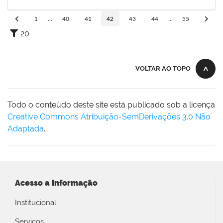
01/05/2020
Concluído
1
...
40
41
42
43
44
...
55
20
VOLTAR AO TOPO
Todo o conteúdo deste site está publicado sob a licença
Creative Commons Atribuição-SemDerivações 3.0 Não
Adaptada
.
Acesso a Informação
Institucional
Serviços