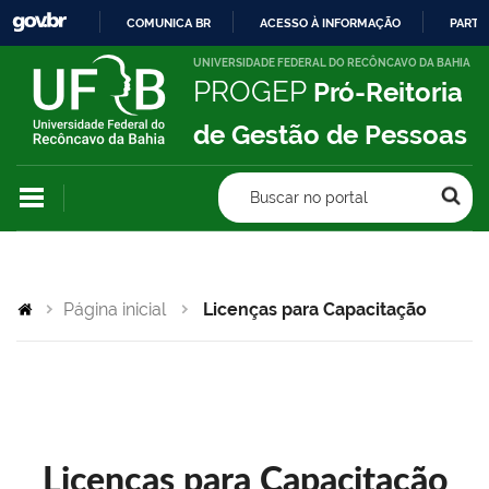
COMUNICA BR
ACESSO À INFORMAÇÃO
PARTI
IR
UNIVERSIDADE FEDERAL DO RECÔNCAVO DA BAHIA
PROGEP
Pró-Reitoria
PARA
O
de Gestão de Pessoas
CONTEÚDO
Buscar no portal
Página inicial
Licenças para Capacitação
Licenças para Capacitação