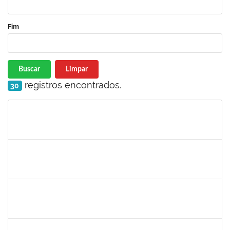
Fim
Buscar
Limpar
registros encontrados.
30
Matrícula
Nome
Cargo
Processo
Início
Fim
Status
1752889
Virgilio Justiniano dos Santos Filho
Técnico
23007.00020149/2019-24
25/05/2020
23/06/2020
Concluído
2027532
Daniel Ewerton Santos Brito
Técnico
23007.00031737/2020-70
11/05/2020
10/08/2020
Concluído