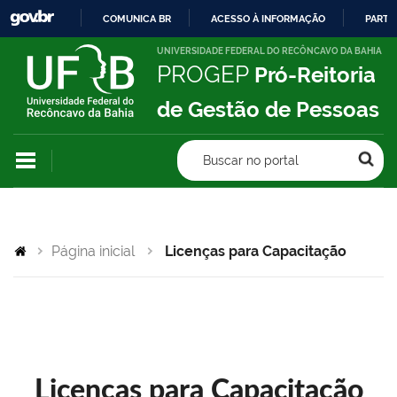
COMUNICA BR
ACESSO À INFORMAÇÃO
PARTI
IR
UNIVERSIDADE FEDERAL DO RECÔNCAVO DA BAHIA
PROGEP
Pró-Reitoria
PARA
O
de Gestão de Pessoas
CONTEÚDO
Buscar no portal
Página inicial
Licenças para Capacitação
Licenças para Capacitação