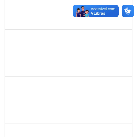
01/05/2020
Concluído
2826117
Leandro Alex dos Santos da Silva
Técnico
2300700025154/2019-10
02/03/2020
01/06/2020
Concluído
1835680
Vanhise da Silva Ribeiro
Técnico
2300700025553/2019-04
02/03/2020
02/06/2020
Concluído
2016424
Gabriela de oliveira Martins
Técnico
23007.00028859/2019-79
02/03/2020
01/04/2020
Concluído
1919544
MARIA DAS GRAÇAS MASCARENHAS QUEIROZ
Técnico
23007.00028368/2019-47
02/03/2020
30/04/2020
Concluído
1334421
ALBERTO SILVA BETZLER
Docente
23007.00026698/2019-32
02/03/2020
01/06/2020
Concluído
1216603
JOSE MARCELO DANTAS DOS REIS
Docente