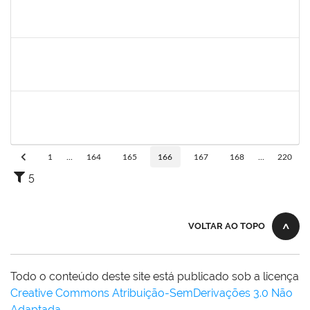
1753026
Osman de Souza Lemos
Técnico
23007.00028964/2020-57
10/05/2020
09/08/2020
Concluído
1859339
LUIZ EDUARDO DA SILVA E SILVA
Técnico
23007.00002322/2020-36
05/05/2020
04/08/2020
Concluído
287121
Aida Celeste Silveira Maia
Técnico
23007.00001106/2020-82
04/05/2020
03/08/2020
Concluído
1
...
164
165
166
167
168
...
220
5
VOLTAR AO TOPO
Todo o conteúdo deste site está publicado sob a licença
Creative Commons Atribuição-SemDerivações 3.0 Não
Adaptada
.