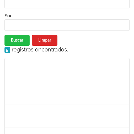
Fim
Buscar
Limpar
registros encontrados.
5
Matrícula
Nome
Cargo
Processo
Início
Fim
Status
1752889
Virgilio Justiniano dos Santos Filho
Técnico
23007.00020149/2019-24
25/05/2020
23/06/2020
Concluído
2027532
Daniel Ewerton Santos Brito
Técnico
23007.00031737/2020-70
11/05/2020
10/08/2020
Concluído