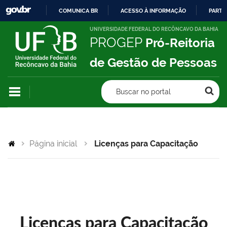
COMUNICA BR
ACESSO À INFORMAÇÃO
PARTI
IR
UNIVERSIDADE FEDERAL DO RECÔNCAVO DA BAHIA
PROGEP
Pró-Reitoria
PARA
O
de Gestão de Pessoas
CONTEÚDO
Buscar no portal
Página inicial
Licenças para Capacitação
Licenças para Capacitação