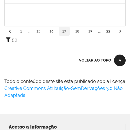
Concluído
1778547
Maitê dos Santos Rangel
Técnico
23007.00021131/2019-88
13/01/2020
12/03/2020
Concluído
1
...
15
16
17
18
19
...
22
50
VOLTAR AO TOPO
Todo o conteúdo deste site está publicado sob a licença
Creative Commons Atribuição-SemDerivações 3.0 Não
Adaptada
.
Acesso a Informação