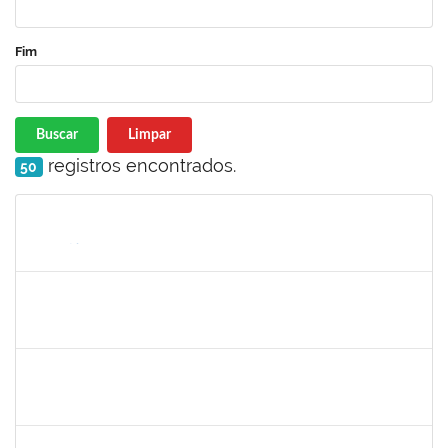
Fim
Buscar
Limpar
registros encontrados.
50
Matrícula
Nome
Cargo
Processo
Início
Fim
Status
1752889
Virgilio Justiniano dos Santos Filho
Técnico
23007.00020149/2019-24
25/05/2020
23/06/2020
Concluído
2027532
Daniel Ewerton Santos Brito
Técnico
23007.00031737/2020-70
11/05/2020
10/08/2020
Concluído