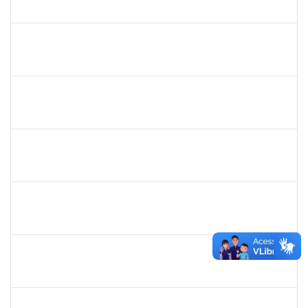
23007.00018472/2020-98
01/03/2020
29/05/2020
Concluído
1681601
Flávia Reis Moreira Sales
Técnico
23007.00022662/2019-73
01/03/2020
31/05/2020
Concluído
2300700030887/2019
JANAILSON OLIVEIRA CAVALCANTI
Docente
2300700030887/2019-31
01/03/2020
31/05/2020
Concluído
1742376
SIBELE DE OLIVEIRA TOZETTO KLEIN
Docente
23007.00024448/2019-60
01/03/2020
30/05/2020
Concluído
20753885
Janilson Oliviera Cavalcanti
23007.00030887/2019-31
01/03/2020
01/06/2020
Concluído
279671
Maria Bárbara Gonçalves
Técnico
23007.00023936/2019-13
27/02/2020
27/03/2020
Concluído
2183290