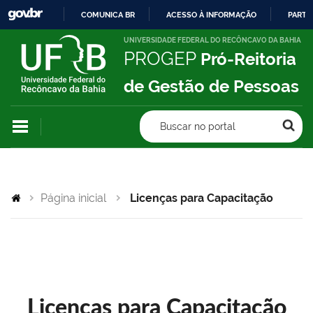
COMUNICA BR
ACESSO À INFORMAÇÃO
PARTI
IR
UNIVERSIDADE FEDERAL DO RECÔNCAVO DA BAHIA
PROGEP
Pró-Reitoria
PARA
O
de Gestão de Pessoas
CONTEÚDO
Buscar no portal
Página inicial
Licenças para Capacitação
Licenças para Capacitação