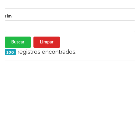
Fim
Buscar
Limpar
registros encontrados.
100
Matrícula
Nome
Cargo
Processo
Início
Fim
Status
2157022
Romualdo André da Costa
Técnico
23007.00026169/2019-56
04/05/2020
26/06/2020
Concluído
1871195
VERONICA RIBEIRO VIANA
Técnico
23007.00022113/2019-55
04/05/2020
02/07/2020
Concluído