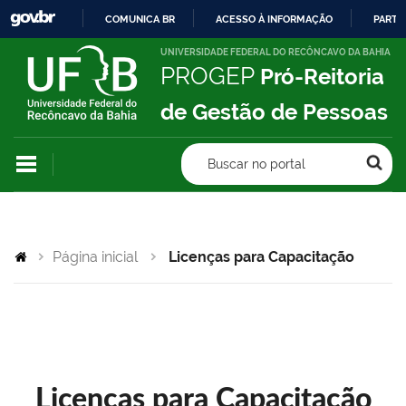
COMUNICA BR
ACESSO À INFORMAÇÃO
PARTI
IR
UNIVERSIDADE FEDERAL DO RECÔNCAVO DA BAHIA
PROGEP
Pró-Reitoria
PARA
O
de Gestão de Pessoas
CONTEÚDO
Buscar no portal
Página inicial
Licenças para Capacitação
Licenças para Capacitação