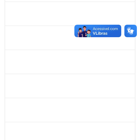
1681601
Flávia Reis Moreira Sales
Técnico
23007.00022662/2019-73
01/03/2020
31/05/2020
Concluído
2300700030887/2019
JANAILSON OLIVEIRA CAVALCANTI
Docente
2300700030887/2019-31
01/03/2020
31/05/2020
Concluído
1742376
SIBELE DE OLIVEIRA TOZETTO KLEIN
Docente
23007.00024448/2019-60
01/03/2020
30/05/2020
Concluído
1216603
JOSE MARCELO DANTAS DOS REIS
Docente
23007.00018472/2020-98
01/03/2020
29/05/2020
Concluído
2183290
Sayuri Miranda Kuratani
Técnico
2300700027888/2019-09
21/02/2020
15/05/2020
Concluído
1760672
Denis Gadelha do Nascimento
Técnico
23007.00022199/2019-61
04/02/2020