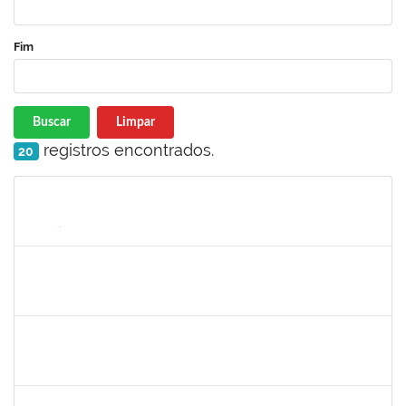
Fim
Buscar
Limpar
registros encontrados.
20
Matrícula
Nome
Cargo
Processo
Início
Fim
Status
1770887
DEIVID RODRIGUES DE JESUS
Técnico
23007.00031590/2019-62
01/04/2020
30/06/2020
Concluído
2157022
Romualdo André da Costa
Técnico
23007.00026169/2019-56
04/05/2020
26/06/2020
Concluído