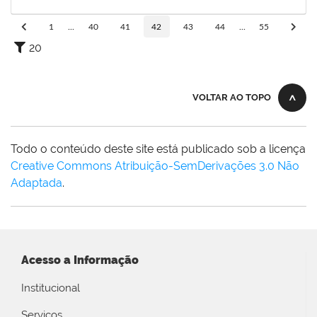
03/05/2020
Concluído
1
...
40
41
42
43
44
...
55
20
VOLTAR AO TOPO
Todo o conteúdo deste site está publicado sob a licença
Creative Commons Atribuição-SemDerivações 3.0 Não
Adaptada
.
Acesso a Informação
Institucional
Serviços