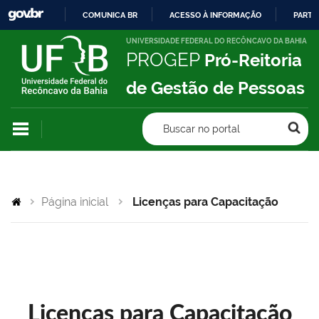
COMUNICA BR
ACESSO À INFORMAÇÃO
PARTI
IR
UNIVERSIDADE FEDERAL DO RECÔNCAVO DA BAHIA
PROGEP
Pró-Reitoria
PARA
O
de Gestão de Pessoas
CONTEÚDO
Buscar no portal
Página inicial
Licenças para Capacitação
Licenças para Capacitação