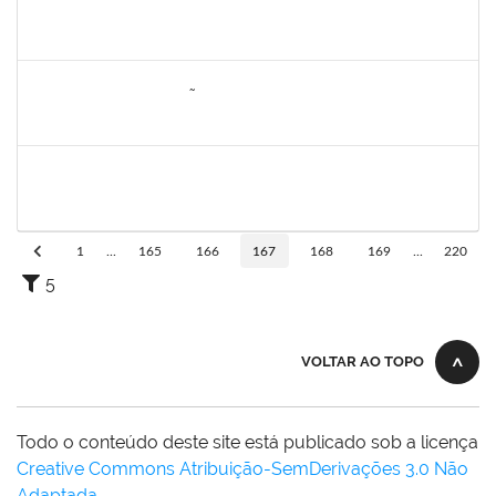
1742189
Marlon Paluch
Docente
23007.00024239/2019-77
25/03/2020
24/06/2020
Concluído
1557646
RITA DE CASSIA FALÇÃO BORJA CORREIA
Técnico
23007.00027589/2019-31
09/06/2020
23/06/2020
Concluído
1752889
Virgilio Justiniano dos Santos Filho
Técnico
23007.00020149/2019-24
25/05/2020
23/06/2020
Concluído
1
...
165
166
167
168
169
...
220
5
VOLTAR AO TOPO
Todo o conteúdo deste site está publicado sob a licença
Creative Commons Atribuição-SemDerivações 3.0 Não
Adaptada
.