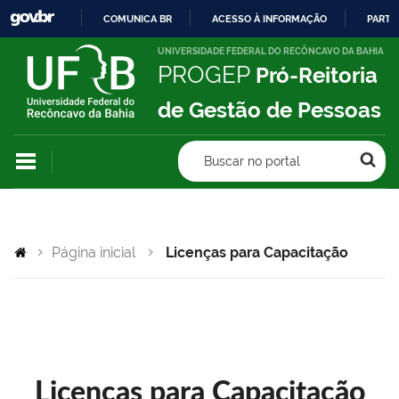
COMUNICA BR
ACESSO À INFORMAÇÃO
PARTI
IR
UNIVERSIDADE FEDERAL DO RECÔNCAVO DA BAHIA
PROGEP
Pró-Reitoria
PARA
O
de Gestão de Pessoas
CONTEÚDO
Buscar no portal
Página inicial
Licenças para Capacitação
Licenças para Capacitação