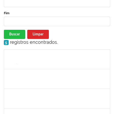
Fim
Buscar
Limpar
registros encontrados.
5
Matrícula
Nome
Cargo
Processo
Início
Fim
Status
1770887
DEIVID RODRIGUES DE JESUS
Técnico
23007.00031590/2019-62
01/04/2020
30/06/2020
Concluído
2157022
Romualdo André da Costa
Técnico
23007.00026169/2019-56
04/05/2020
26/06/2020
Concluído