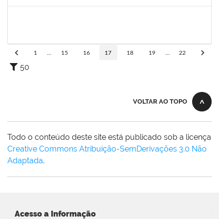
Concluído
1557646
Rita de Cassia Falcao Borja Correia
Técnico
23007.00027589/2019-31
17/02/2020
02/03/2020
Concluído
1
...
15
16
17
18
19
...
22
50
VOLTAR AO TOPO
Todo o conteúdo deste site está publicado sob a licença
Creative Commons Atribuição-SemDerivações 3.0 Não
Adaptada
.
Acesso a Informação