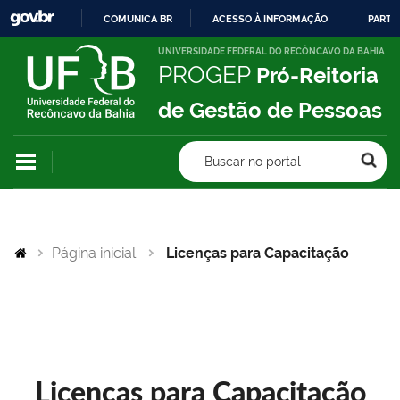
COMUNICA BR
ACESSO À INFORMAÇÃO
PARTI
IR
UNIVERSIDADE FEDERAL DO RECÔNCAVO DA BAHIA
PROGEP
Pró-Reitoria
PARA
O
de Gestão de Pessoas
CONTEÚDO
Buscar no portal
Página inicial
Licenças para Capacitação
Licenças para Capacitação