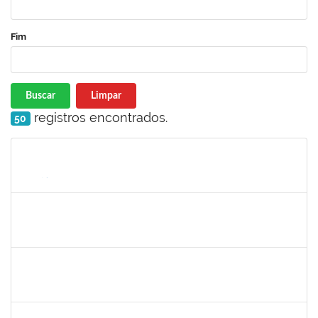
Fim
Buscar
Limpar
registros encontrados.
50
Matrícula
Nome
Cargo
Processo
Início
Fim
Status
1770887
DEIVID RODRIGUES DE JESUS
Técnico
23007.00031590/2019-62
01/04/2020
30/06/2020
Concluído
2157022
Romualdo André da Costa
Técnico
23007.00026169/2019-56
04/05/2020
26/06/2020
Concluído