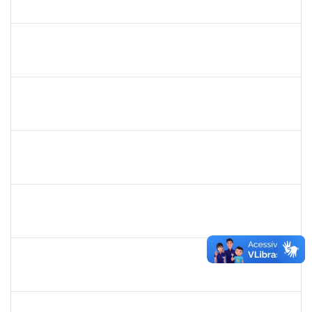
23007.00000743/2020-86
01/04/2020
30/04/2020
Concluído
2730989
Décio da Conceição Dias
Técnico
23007.00031596/2019-94
01/04/2020
30/04/2020
Concluído
1919544
MARIA DAS GRAÇAS MASCARENHAS QUEIROZ
Técnico
23007.00028368/2019-47
02/03/2020
30/04/2020
Concluído
1757769
Hadson de Oliveira Santos
Técnico
23007.00024137/2019-18
31/01/2020
30/04/2020
Concluído
1760269
Luciana dos Santos Sacramento
Técnico
23007.00024367/2019-16
31/01/2020
30/04/2020
Concluído
1760968
Valdir Leanderson Cirqueira de Oliveira
Técnico
23007.00026930/2019-73
31/01/2020
30/04/2020
Concluído
1616198