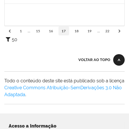
Concluído
1761269
JAMILE ANDRADE PASSOS
Técnico
23007.00025416/2024-02
26/01/2025
25/04/2025
Concluído
1
...
15
16
17
18
19
...
22
50
VOLTAR AO TOPO
Todo o conteúdo deste site está publicado sob a licença
Creative Commons Atribuição-SemDerivações 3.0 Não
Adaptada
.
Acesso a Informação