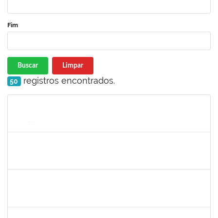
Fim
Buscar
Limpar
registros encontrados.
50
Matrícula
Nome
Cargo
Processo
Início
Fim
Status
1365967
PAULO JACKSON MOTA DA SILVEIRA
Técnico
23007.00016426/2024-38
01/10/2024
29/12/2024
Concluído
1530215
WARLEY RIBEIRO DIAS
Técnico
23007.00029206/2023-10
01/12/2024
30/12/2024
Concluído