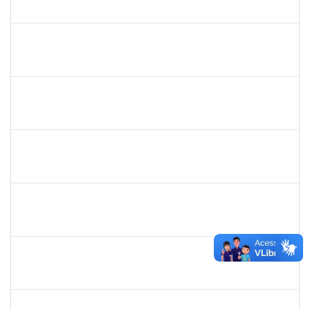
23007.00022521/2024-82
30/01/2025
28/02/2025
Concluído
2157751
REUBER DE CARVALHO CARDOSO
Técnico
23007.00000011/2025-47
30/01/2025
28/02/2025
Concluído
1008193
DEBORA PASSOS HINOJOSA SCHAFFER
Técnico
23007.00026471/2024-35
29/01/2025
28/02/2025
Concluído
1871195
VERONICA RIBEIRO VIANA
Técnico
23007.00023418/2024-16
20/01/2025
28/02/2025
Concluído
2027532
DANIEL EWERTON SANTOS BRITO
Técnico
23007.00006284/2024-41
02/12/2024
28/02/2025
Concluído
1924041
JAIR WYZYKOWSKI
Docente
23007.00022355/2023-08
01/12/2024
28/02/2025
Concluído