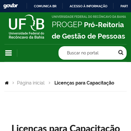
COMUNICA BR
ACESSO À INFORMAÇÃO
PARTI
IR
UNIVERSIDADE FEDERAL DO RECÔNCAVO DA BAHIA
PROGEP
Pró-Reitoria
PARA
O
de Gestão de Pessoas
CONTEÚDO
Buscar no portal
Página inicial
Licenças para Capacitação
Licenças para Capacitação