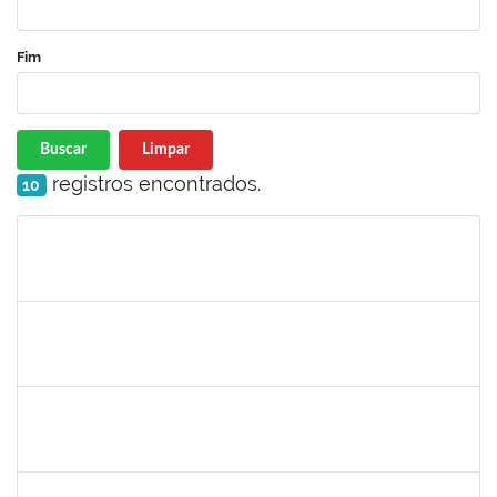
Fim
Buscar
Limpar
registros encontrados.
10
Matrícula
Nome
Cargo
Processo
Início
Fim
Status
1176749
Fabio Gonçalves Ferreira
Técnico
23007.00001633/2020-15
04/05/2020
03/08/2020
Concluído
2157022
Romualdo André da Costa
Técnico
23007.00026169/2019-56
04/05/2020
26/06/2020
Concluído