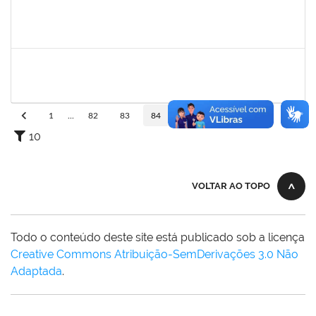
2730989
Décio da Conceição Dias
Técnico
23007.00031596/2019-94
01/04/2020
30/04/2020
Concluído
1742189
Marlon Paluch
Docente
23007.00024239/2019-77
25/03/2020
24/06/2020
Concluído
1
...
82
83
84
85
86
...
110
10
VOLTAR AO TOPO
Todo o conteúdo deste site está publicado sob a licença
Creative Commons Atribuição-SemDerivações 3.0 Não
Adaptada
.