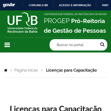
COMUNICA BR
ACESSO À INFORMAÇÃO
PARTI
IR
UNIVERSIDADE FEDERAL DO RECÔNCAVO DA BAHIA
PROGEP
Pró-Reitoria
PARA
O
de Gestão de Pessoas
CONTEÚDO
Buscar no portal
Página inicial
Licenças para Capacitação
Licenças para Capacitação