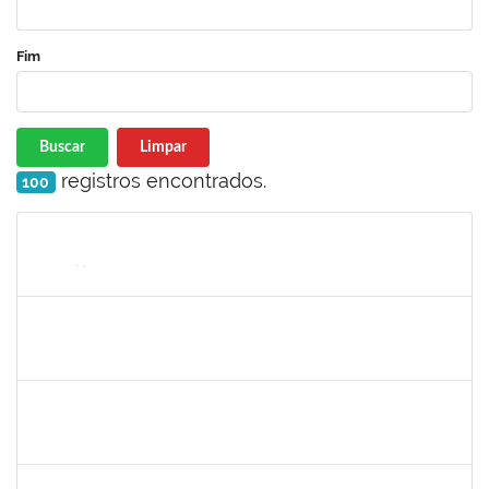
Fim
Buscar
Limpar
registros encontrados.
100
Matrícula
Nome
Cargo
Processo
Início
Fim
Status
1176749
Fabio Gonçalves Ferreira
Técnico
23007.00001633/2020-15
04/05/2020
03/08/2020
Concluído
2157022
Romualdo André da Costa
Técnico
23007.00026169/2019-56
04/05/2020
26/06/2020
Concluído