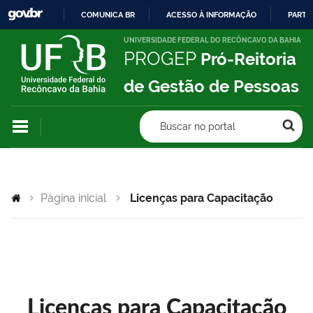
COMUNICA BR
ACESSO À INFORMAÇÃO
PARTI
IR
UNIVERSIDADE FEDERAL DO RECÔNCAVO DA BAHIA
PROGEP
Pró-Reitoria
PARA
O
de Gestão de Pessoas
CONTEÚDO
Buscar no portal
Página inicial
Licenças para Capacitação
Licenças para Capacitação