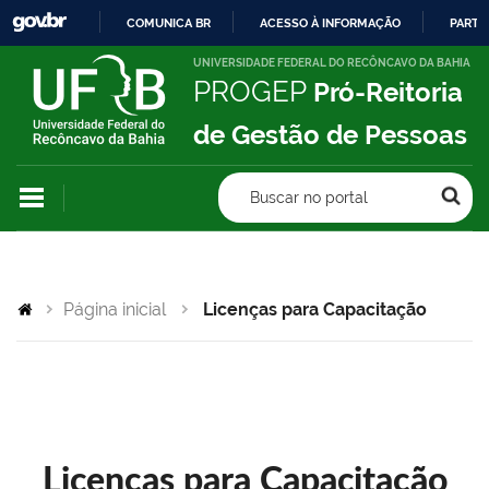
COMUNICA BR
ACESSO À INFORMAÇÃO
PARTI
IR
UNIVERSIDADE FEDERAL DO RECÔNCAVO DA BAHIA
PROGEP
Pró-Reitoria
PARA
O
de Gestão de Pessoas
CONTEÚDO
Buscar no portal
Página inicial
Licenças para Capacitação
Licenças para Capacitação