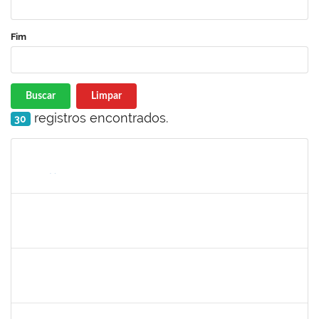
Fim
Buscar
Limpar
registros encontrados.
30
Matrícula
Nome
Cargo
Processo
Início
Fim
Status
1176749
Fabio Gonçalves Ferreira
Técnico
23007.00001633/2020-15
04/05/2020
03/08/2020
Concluído
2157022
Romualdo André da Costa
Técnico
23007.00026169/2019-56
04/05/2020
26/06/2020
Concluído