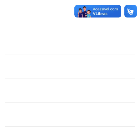
01/06/2020
Concluído
1216603
JOSE MARCELO DANTAS DOS REIS
Docente
23007.00018472/2020-98
01/03/2020
29/05/2020
Concluído
1681601
Flávia Reis Moreira Sales
Técnico
23007.00022662/2019-73
01/03/2020
31/05/2020
Concluído
2300700030887/2019
JANAILSON OLIVEIRA CAVALCANTI
Docente
2300700030887/2019-31
01/03/2020
31/05/2020
Concluído
1742376
SIBELE DE OLIVEIRA TOZETTO KLEIN
Docente
23007.00024448/2019-60
01/03/2020
30/05/2020
Concluído
20753885
Janilson Oliviera Cavalcanti
23007.00030887/2019-31
01/03/2020
01/06/2020
Concluído
279671
Maria Bárbara Gonçalves
Técnico