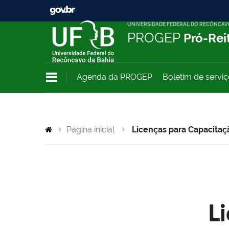
UNIVERSIDADE FEDERAL DO RECÔNCAV
PROGEP
Pró-Rei
Agenda da PROGEP
Boletim de servi
Página inicial
Licenças para Capacitaç
L