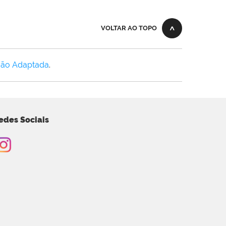
VOLTAR AO TOPO
Não Adaptada
.
edes Sociais