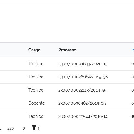
Cargo
Processo
I
Técnico
23007.00001633/2020-15
0
Técnico
23007.00026169/2019-56
0
Técnico
23007.00022113/2019-55
0
Docente
23007.0030482/2019-05
0
Técnico
23007.00029544/2019-14
1
5
..
220