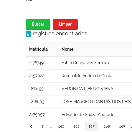
Buscar
Limpar
registros encontrados.
5
Matrícula
Nome
1176749
Fabio Gonçalves Ferreira
2157022
Romualdo André da Costa
1871195
VERONICA RIBEIRO VIANA
1216603
JOSE MARCELO DANTAS DOS REIS
2175057
Edvaldo de Souza Andrade
1
...
165
166
167
168
169
.