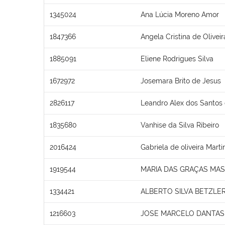
1345024
Ana Lúcia Moreno Amor
1847366
Angela Cristina de Olivei
1885091
Eliene Rodrigues Silva
1672972
Josemara Brito de Jesus
2826117
Leandro Alex dos Santos 
1835680
Vanhise da Silva Ribeiro
2016424
Gabriela de oliveira Marti
1919544
MARIA DAS GRAÇAS MA
1334421
ALBERTO SILVA BETZLE
1216603
JOSE MARCELO DANTAS 