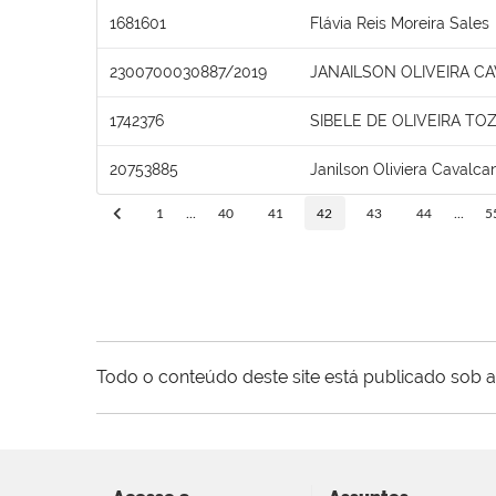
1681601
Flávia Reis Moreira Sales
2300700030887/2019
JANAILSON OLIVEIRA C
1742376
SIBELE DE OLIVEIRA TO
20753885
Janilson Oliviera Cavalcan
1
...
40
41
42
43
44
...
5
Todo o conteúdo deste site está publicado sob a