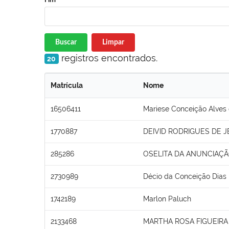
Buscar
Limpar
registros encontrados.
20
Matrícula
Nome
16506411
Mariese Conceição Alves
1770887
DEIVID RODRIGUES DE 
285286
OSELITA DA ANUNCIAÇÃ
2730989
Décio da Conceição Dias
1742189
Marlon Paluch
2133468
MARTHA ROSA FIGUEIRA