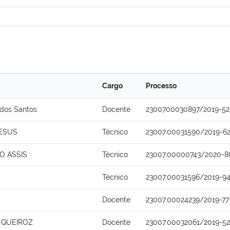
Cargo
Processo
 dos Santos
Docente
2300700030897/2019-52
JESUS
Técnico
23007.00031590/2019-6
O ASSIS
Técnico
23007.00000743/2020-8
Técnico
23007.00031596/2019-9
Docente
23007.00024239/2019-77
 QUEIROZ
Docente
23007.00032061/2019-52