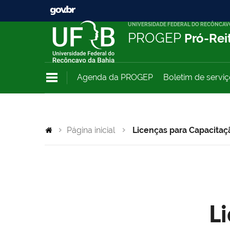
UNIVERSIDADE FEDERAL DO RECÔNCAV
PROGEP
Pró-Rei
Agenda da PROGEP
Boletim de servi
Página inicial
Licenças para Capacitaç
L