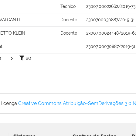
Técnico
23007.00022662/2019-73
AVALCANTI
Docente
2300700030887/2019-31
ZETTO KLEIN
Docente
23007.00024448/2019-6
ti
23007.00030887/2019-31
20
5
 licença
Creative Commons Atribuição-SemDerivações 3.0 