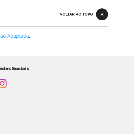
VOLTAR AO TOPO
Não Adaptada
.
edes Sociais