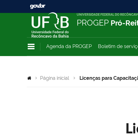
UNIVERSIDADE FEDERAL DO RECÔNCAV
PROGEP
Pró-Rei
Agenda da PROGEP
Boletim de servi
Página inicial
Licenças para Capacitaç
L