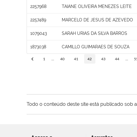
2257968
TAIANE OLIVEIRA MENEZES LEITE
2257489
MARCELO DE JESUS DE AZEVEDO
1079043
SARAH URIAS DA SILVA BARROS
1873038
CAMILLO GUIMARAES DE SOUZA
1
...
40
41
42
43
44
...
5
Todo o conteúdo deste site está publicado sob a