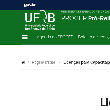
UNIVERSIDADE FEDERAL DO RECÔNCAV
PROGEP
Pró-Rei
Agenda da PROGEP
Boletim de servi
Página inicial
Licenças para Capacitaç
L