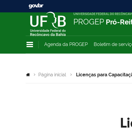
UNIVERSIDADE FEDERAL DO RECÔNCAV
PROGEP
Pró-Rei
Agenda da PROGEP
Boletim de servi
Página inicial
Licenças para Capacitaç
L