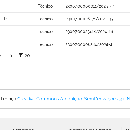
Técnico
23007.00000011/2025-47
FER
Técnico
23007.00026471/2024-35
Técnico
23007.00023418/2024-16
Técnico
23007.00006284/2024-41
20
5
 licença
Creative Commons Atribuição-SemDerivações 3.0 