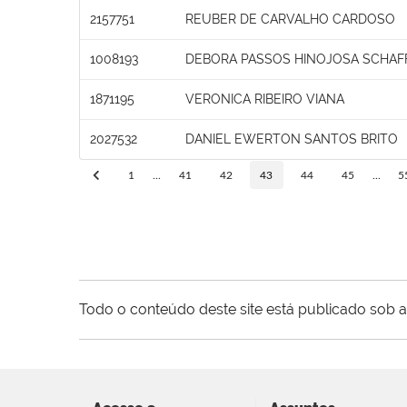
2157751
REUBER DE CARVALHO CARDOSO
1008193
DEBORA PASSOS HINOJOSA SCHAF
1871195
VERONICA RIBEIRO VIANA
2027532
DANIEL EWERTON SANTOS BRITO
1
...
41
42
43
44
45
...
5
Todo o conteúdo deste site está publicado sob a