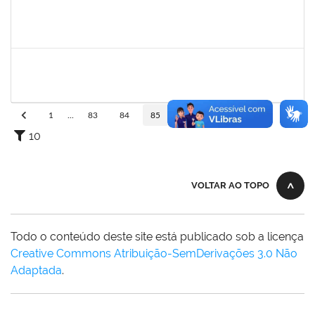
1079043
SARAH URIAS DA SILVA BARROS
Técnico
23007.00024869/2024-27
03/02/2025
28/02/2025
Concluído
1873038
CAMILLO GUIMARAES DE SOUZA
Técnico
23007.00000338/2025-45
03/02/2025
28/02/2025
Concluído
1
...
83
84
85
86
87
...
110
10
VOLTAR AO TOPO
Todo o conteúdo deste site está publicado sob a licença
Creative Commons Atribuição-SemDerivações 3.0 Não
Adaptada
.