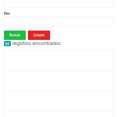
Fim
Buscar
Limpar
registros encontrados.
10
Matrícula
Nome
Cargo
Processo
Início
Fim
Status
1837146
MARCELO ANDRADE DA HORA
Técnico
23007.00013395/2024-07
14/11/2024
12/02/2025
Concluído
1759148
EDINOGLEDE NERY DOS SANTOS
Técnico
23007.00017369/2024-88
18/11/2024
15/02/2025
Concluído