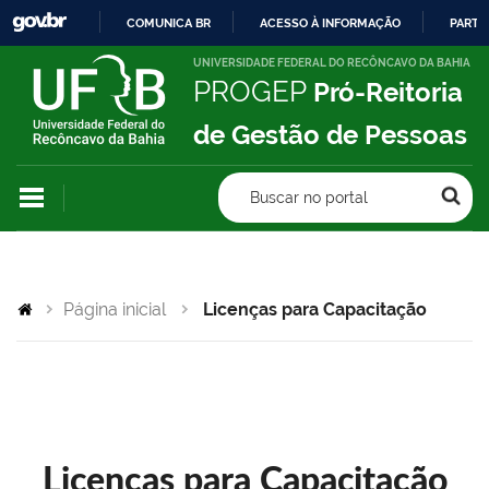
COMUNICA BR
ACESSO À INFORMAÇÃO
PARTI
IR
UNIVERSIDADE FEDERAL DO RECÔNCAVO DA BAHIA
PROGEP
Pró-Reitoria
PARA
O
de Gestão de Pessoas
CONTEÚDO
Buscar no portal
Página inicial
Licenças para Capacitação
Licenças para Capacitação