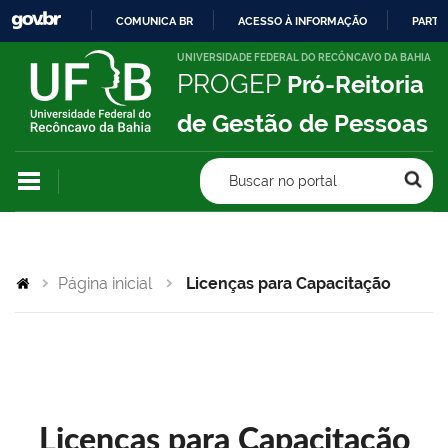
COMUNICA BR
ACESSO À INFORMAÇÃO
PARTI
IR
UNIVERSIDADE FEDERAL DO RECÔNCAVO DA BAHIA
PROGEP
Pró-Reitoria
PARA
O
de Gestão de Pessoas
CONTEÚDO
Buscar no portal
Página inicial
Licenças para Capacitação
Licenças para Capacitação