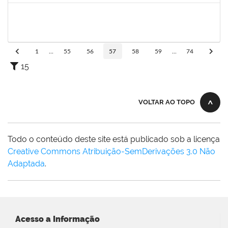
1749843
Leandro Barreto de Souza
Técnico
23007.00028833/2019-05
10/02/2020
10/03/2020
Concluído
1
...
55
56
57
58
59
...
74
15
VOLTAR AO TOPO
Todo o conteúdo deste site está publicado sob a licença
Creative Commons Atribuição-SemDerivações 3.0 Não
Adaptada
.
Acesso a Informação