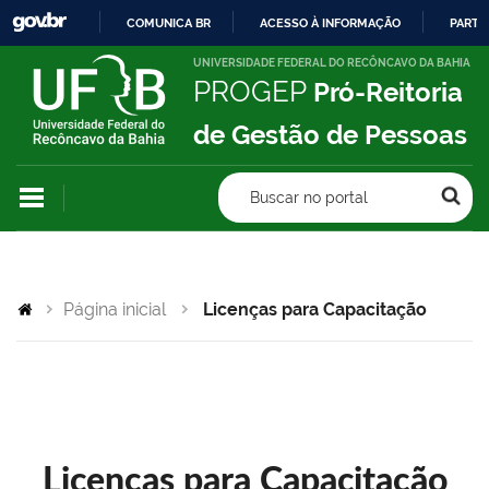
COMUNICA BR
ACESSO À INFORMAÇÃO
PARTI
IR
UNIVERSIDADE FEDERAL DO RECÔNCAVO DA BAHIA
PROGEP
Pró-Reitoria
PARA
O
de Gestão de Pessoas
CONTEÚDO
Buscar no portal
Página inicial
Licenças para Capacitação
Licenças para Capacitação