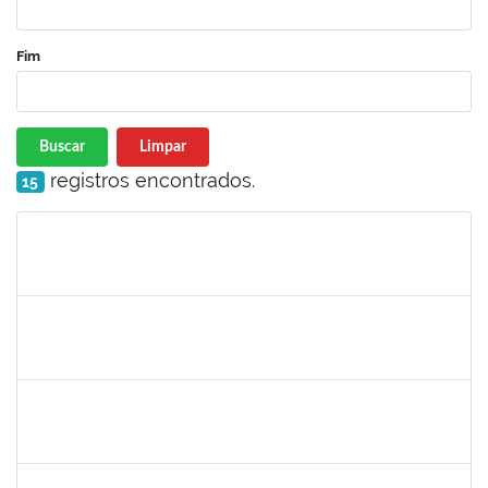
Fim
Buscar
Limpar
registros encontrados.
15
Matrícula
Nome
Cargo
Processo
Início
Fim
Status
2826117
Leandro Alex dos Santos da Silva
Técnico
2300700025154/2019-10
02/03/2020
01/06/2020
Concluído
1835680
Vanhise da Silva Ribeiro
Técnico
2300700025553/2019-04
02/03/2020
02/06/2020
Concluído