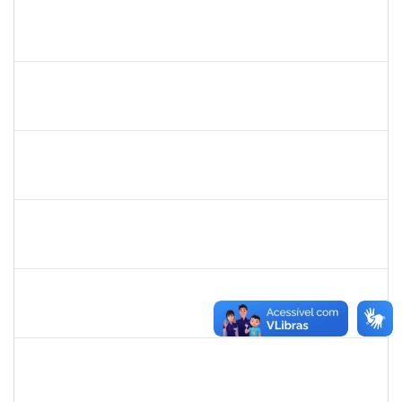
1742376
SIBELE DE OLIVEIRA TOZETTO KLEIN
Docente
23007.00024448/2019-60
01/03/2020
30/05/2020
Concluído
20753885
Janilson Oliviera Cavalcanti
23007.00030887/2019-31
01/03/2020
01/06/2020
Concluído
279671
Maria Bárbara Gonçalves
Técnico
23007.00023936/2019-13
27/02/2020
27/03/2020
Concluído
2183290
Sayuri Miranda Kuratani
Técnico
2300700027888/2019-09
21/02/2020
15/05/2020
Concluído
2039817
Alan Amorim Pinto
Técnico
23007.00025344/2019-21
17/02/2020
16/03/2020
Concluído
1557646
Rita de Cassia Falcao Borja Correia
Técnico
23007.00027589/2019-31
17/02/2020
02/03/2020
Concluído