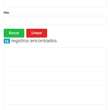
Fim
Buscar
Limpar
registros encontrados.
15
Matrícula
Nome
Cargo
Processo
Início
Fim
Status
2826117
Leandro Alex dos Santos da Silva
Técnico
2300700025154/2019-10
02/03/2020
01/06/2020
Concluído
1835680
Vanhise da Silva Ribeiro
Técnico
2300700025553/2019-04
02/03/2020
02/06/2020
Concluído