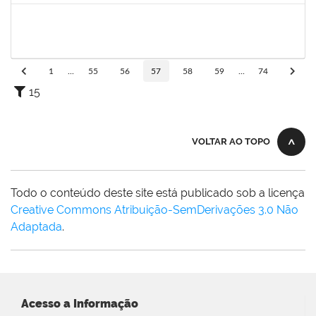
1749843
Leandro Barreto de Souza
Técnico
23007.00028833/2019-05
10/02/2020
10/03/2020
Concluído
1
...
55
56
57
58
59
...
74
15
VOLTAR AO TOPO
Todo o conteúdo deste site está publicado sob a licença
Creative Commons Atribuição-SemDerivações 3.0 Não
Adaptada
.
Acesso a Informação