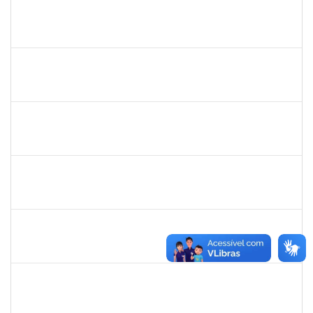
1742376
SIBELE DE OLIVEIRA TOZETTO KLEIN
Docente
23007.00024448/2019-60
01/03/2020
30/05/2020
Concluído
20753885
Janilson Oliviera Cavalcanti
23007.00030887/2019-31
01/03/2020
01/06/2020
Concluído
279671
Maria Bárbara Gonçalves
Técnico
23007.00023936/2019-13
27/02/2020
27/03/2020
Concluído
2183290
Sayuri Miranda Kuratani
Técnico
2300700027888/2019-09
21/02/2020
15/05/2020
Concluído
2039817
Alan Amorim Pinto
Técnico
23007.00025344/2019-21
17/02/2020
16/03/2020
Concluído
1557646
Rita de Cassia Falcao Borja Correia
Técnico
23007.00027589/2019-31
17/02/2020
02/03/2020
Concluído