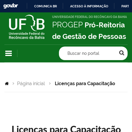
COMUNICA BR
ACESSO À INFORMAÇÃO
PARTI
IR
UNIVERSIDADE FEDERAL DO RECÔNCAVO DA BAHIA
PROGEP
Pró-Reitoria
PARA
O
de Gestão de Pessoas
CONTEÚDO
Buscar no portal
Página inicial
Licenças para Capacitação
Licenças para Capacitação