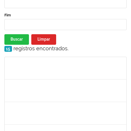
Fim
Buscar
Limpar
registros encontrados.
15
Matrícula
Nome
Cargo
Processo
Início
Fim
Status
2826117
Leandro Alex dos Santos da Silva
Técnico
2300700025154/2019-10
02/03/2020
01/06/2020
Concluído
1835680
Vanhise da Silva Ribeiro
Técnico
2300700025553/2019-04
02/03/2020
02/06/2020
Concluído