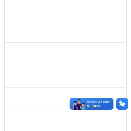
1742376
SIBELE DE OLIVEIRA TOZETTO KLEIN
Docente
23007.00024448/2019-60
01/03/2020
30/05/2020
Concluído
20753885
Janilson Oliviera Cavalcanti
23007.00030887/2019-31
01/03/2020
01/06/2020
Concluído
279671
Maria Bárbara Gonçalves
Técnico
23007.00023936/2019-13
27/02/2020
27/03/2020
Concluído
2183290
Sayuri Miranda Kuratani
Técnico
2300700027888/2019-09
21/02/2020
15/05/2020
Concluído
2039817
Alan Amorim Pinto
Técnico
23007.00025344/2019-21
17/02/2020
16/03/2020
Concluído
1557646
Rita de Cassia Falcao Borja Correia
Técnico
23007.00027589/2019-31
17/02/2020
02/03/2020
Concluído