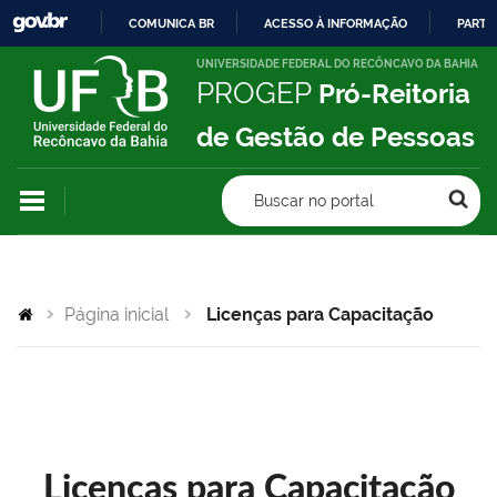
COMUNICA BR
ACESSO À INFORMAÇÃO
PARTI
IR
UNIVERSIDADE FEDERAL DO RECÔNCAVO DA BAHIA
PROGEP
Pró-Reitoria
PARA
O
de Gestão de Pessoas
CONTEÚDO
Buscar no portal
Página inicial
Licenças para Capacitação
Licenças para Capacitação