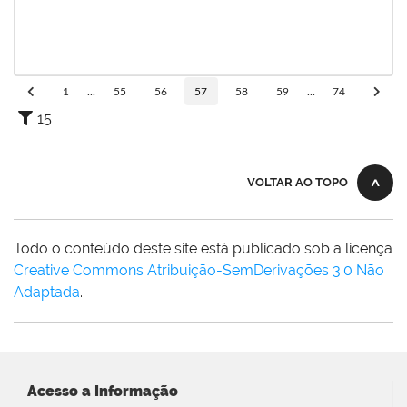
1749843
Leandro Barreto de Souza
Técnico
23007.00028833/2019-05
10/02/2020
10/03/2020
Concluído
1
...
55
56
57
58
59
...
74
15
VOLTAR AO TOPO
Todo o conteúdo deste site está publicado sob a licença
Creative Commons Atribuição-SemDerivações 3.0 Não
Adaptada
.
Acesso a Informação