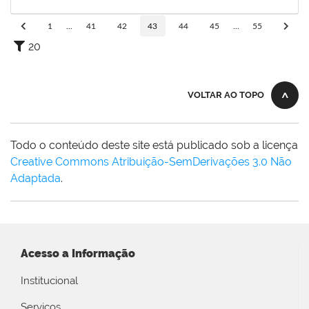
05/03/2025
Concluído
1
...
41
42
43
44
45
...
55
20
VOLTAR AO TOPO
Todo o conteúdo deste site está publicado sob a licença
Creative Commons Atribuição-SemDerivações 3.0 Não
Adaptada
.
Acesso a Informação
Institucional
Serviços