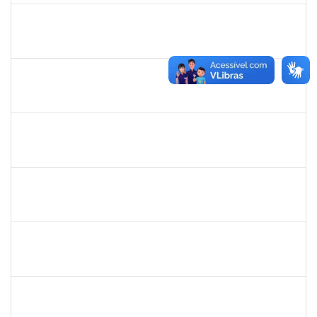
2027532
DANIEL EWERTON SANTOS BRITO
Técnico
23007.00006284/2024-41
02/12/2024
28/02/2025
Concluído
1924041
JAIR WYZYKOWSKI
Docente
23007.00022355/2023-08
01/12/2024
28/02/2025
Concluído
Técnico
23007.00017371/2024-34
02/12/2024
01/03/2025
Concluído
2157034
IZIANE DA SILVA ANDRADE
Técnico
23007.00023071/2024-73
03/02/2025
02/03/2025
Concluído
1753693
sabrina carvalho machado
Técnico
23007.00020646/2024-73
02/12/2024
02/03/2025
Concluído
1289027
ROSELI AMADO DA SILVA GARCIA
Docente
23007.00022937/2024-05
19/02/2025