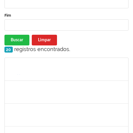
Fim
Buscar
Limpar
registros encontrados.
20
Matrícula
Nome
Cargo
Processo
Início
Fim
Status
1837146
MARCELO ANDRADE DA HORA
Técnico
23007.00013395/2024-07
14/11/2024
12/02/2025
Concluído
1759148
EDINOGLEDE NERY DOS SANTOS
Técnico
23007.00017369/2024-88
18/11/2024
15/02/2025
Concluído