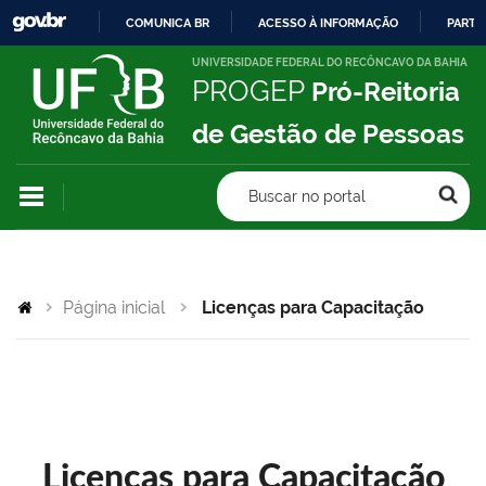
COMUNICA BR
ACESSO À INFORMAÇÃO
PARTI
IR
UNIVERSIDADE FEDERAL DO RECÔNCAVO DA BAHIA
PROGEP
Pró-Reitoria
PARA
O
de Gestão de Pessoas
CONTEÚDO
Buscar no portal
Página inicial
Licenças para Capacitação
Licenças para Capacitação