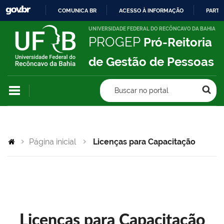
COMUNICA BR
ACESSO À INFORMAÇÃO
PARTI
IR
UNIVERSIDADE FEDERAL DO RECÔNCAVO DA BAHIA
PROGEP
Pró-Reitoria
PARA
O
de Gestão de Pessoas
CONTEÚDO
Buscar no portal
Página inicial
Licenças para Capacitação
Licenças para Capacitação