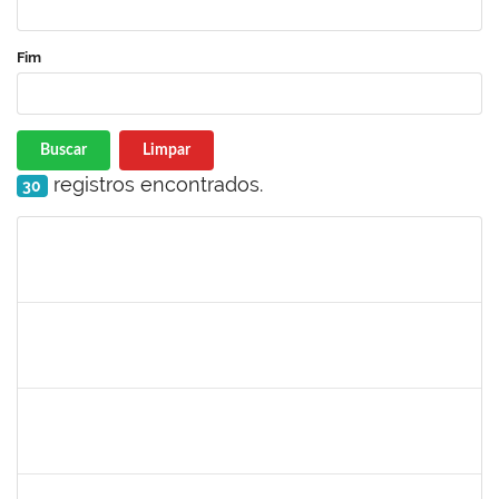
Fim
Buscar
Limpar
registros encontrados.
30
Matrícula
Nome
Cargo
Processo
Início
Fim
Status
1835680
Vanhise da Silva Ribeiro
Técnico
2300700025553/2019-04
02/03/2020
02/06/2020
Concluído
2016424
Gabriela de oliveira Martins
Técnico
23007.00028859/2019-79
02/03/2020
01/04/2020
Concluído