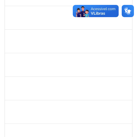
13/03/2020
Concluído
1757769
Hadson de Oliveira Santos
Técnico
23007.00024137/2019-18
31/01/2020
30/04/2020
Concluído
1760269
Luciana dos Santos Sacramento
Técnico
23007.00024367/2019-16
31/01/2020
30/04/2020
Concluído
1760968
Valdir Leanderson Cirqueira de Oliveira
Técnico
23007.00026930/2019-73
31/01/2020
30/04/2020
Concluído
1743719
Neubler Nilo Ribeiro Cunha
Técnico
23007.00022116/2019-71
28/01/2020
21/02/2020
Concluído
1838450
Jamile Milza de Jesus Pereira
Técnico
23007.00023812/2019-63
23/01/2020
21/02/2020
Concluído
1996431
Rosângela Santos Lima
Técnico