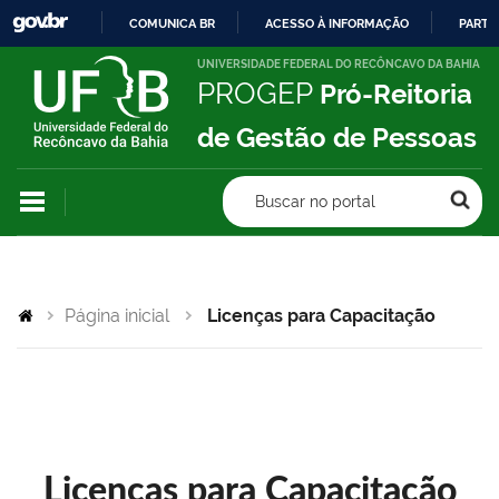
COMUNICA BR
ACESSO À INFORMAÇÃO
PARTI
IR
UNIVERSIDADE FEDERAL DO RECÔNCAVO DA BAHIA
PROGEP
Pró-Reitoria
PARA
O
de Gestão de Pessoas
CONTEÚDO
Buscar no portal
Página inicial
Licenças para Capacitação
Licenças para Capacitação