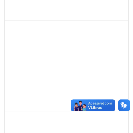
2316717
LUIS HENRIQUE BARBOSA LEAL MARANHAO
Docente
23007.00010970/2025-04
15/09/2025
13/12/2025
Concluído
1198810
ISABEL CRISTINA FERREIRA DOS REIS
Docente
23007.00016330/2025-08
15/09/2025
12/12/2025
Concluído
1198810
ISABEL CRISTINA FERREIRA DOS REIS
Docente
23007.00016330/2025-08
15/09/2025
12/12/2025
Concluído
1945088
MOISES ARAUJO LIMA
Técnico
23007.00014098/2025-35
11/09/2025
10/10/2025
Concluído
1757479
SUZANA MOURA MAIA
Docente
23007.00013828/2025-50
08/09/2025
06/12/2025
Concluído
1224985
EMANUELE OLIVEIRA RIBEIRO RODRIGUES
Técnico
23007.00012444/2025-73
08/09/2025
07/12/2025
Concluído