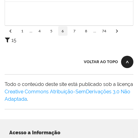
1591709
CELESTE DA SILVA SANTOS
Técnico
23007.00017288/2025-41
08/09/2025
05/10/2025
Concluído
1
...
4
5
6
7
8
...
74
15
VOLTAR AO TOPO
Todo o conteúdo deste site está publicado sob a licença
Creative Commons Atribuição-SemDerivações 3.0 Não
Adaptada
.
Acesso a Informação