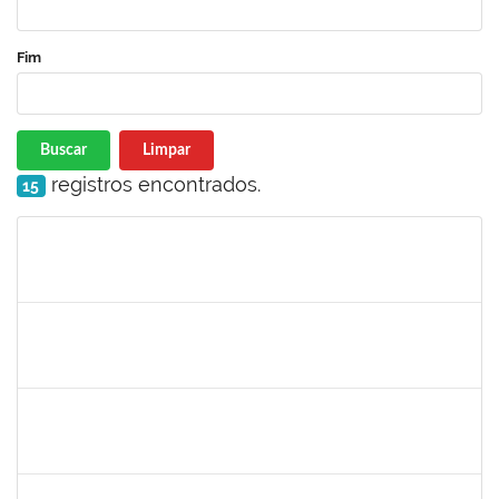
Fim
Buscar
Limpar
registros encontrados.
15
Matrícula
Nome
Cargo
Processo
Início
Fim
Status
2140774
ANNE MAGALI LIMA NEIVA
Técnico
23007.00019389/2025-59
29/09/2025
13/10/2025
Concluído
2376770
GUSTAVO MODESTO DE AMORIM
Docente
23007.00015507/2025-16
24/09/2025
22/12/2025
Concluído