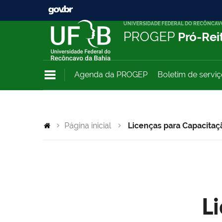
UNIVERSIDADE FEDERAL DO RECÔNCAV
PROGEP
Pró-Rei
Agenda da PROGEP
Boletim de servi
Página inicial
Licenças para Capacitaç
L