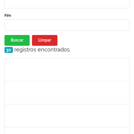
Fim
Buscar
Limpar
registros encontrados.
30
Matrícula
Nome
Cargo
Processo
Início
Fim
Status
1381835
JULIO ELOISIO BRANDAO DA SILVA
Docente
23007.00008877/2025-61
02/09/2025
30/11/2025
Concluído
1719181
Rosa Alencar Santana de Almeida
Docente
23007.00012036/2025-31
02/09/2025
30/11/2025
Concluído