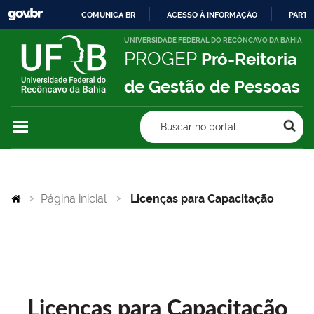
COMUNICA BR
ACESSO À INFORMAÇÃO
PARTI
IR
UNIVERSIDADE FEDERAL DO RECÔNCAVO DA BAHIA
PROGEP
Pró-Reitoria
PARA
O
de Gestão de Pessoas
CONTEÚDO
Buscar no portal
Página inicial
Licenças para Capacitação
Licenças para Capacitação