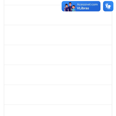
31/10/2025
Concluído
1165758
VICTOR HUGO SOARES VALENTIM
23007.00012268/2025-72
26/07/2025
31/10/2025
Concluído
RAFAEL BASTOS DAMASCENA
Técnico
23007.00019903/2025-52
01/10/2025
30/10/2025
Concluído
1152634
LUCIANO BORGES FREIRE
Técnico
23007.00020714/2025-77
01/10/2025
30/10/2025
Concluído
1670022
MARISE NASCIMENTO FLORES MOREIRA
Técnico
23007.00025959/2024-85
01/10/2025
30/10/2025
Concluído
1333744
JOSE RAIMUNDO DE JESUS SANTOS
Docente
23007.00008515/2025-38
01/08/2025
29/10/2025
Concluído
1258666
RITTA MARIA MORAIS CORREIA MOTA
Técnico