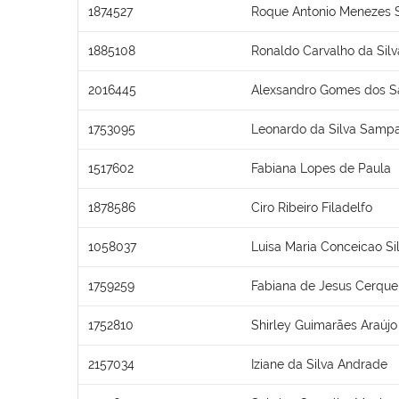
1874527
Roque Antonio Menezes 
1885108
Ronaldo Carvalho da Silv
2016445
Alexsandro Gomes dos S
1753095
Leonardo da Silva Sampa
1517602
Fabiana Lopes de Paula
1878586
Ciro Ribeiro Filadelfo
1058037
Luisa Maria Conceicao Si
1759259
Fabiana de Jesus Cerque
1752810
Shirley Guimarães Araújo
2157034
Iziane da Silva Andrade