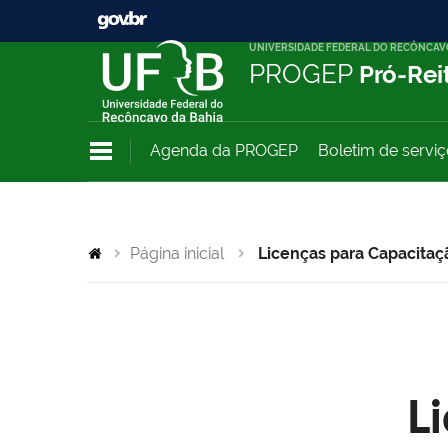
UNIVERSIDADE FEDERAL DO RECÔNCAV
PROGEP
Pró-Rei
Agenda da PROGEP
Boletim de servi
Página inicial
Licenças para Capacitaç
L