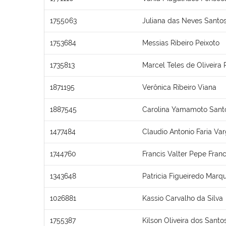
1755063
Juliana das Neves Santo
1753684
Messias Ribeiro Peixoto
1735813
Marcel Teles de Oliveira 
1871195
Verônica Ribeiro Viana
1887545
Carolina Yamamoto Santo
1477484
Claudio Antonio Faria Va
1744760
Francis Valter Pepe Fran
1343648
Patricia Figueiredo Marq
1026881
Kassio Carvalho da Silva
1755387
Kilson Oliveira dos Santo