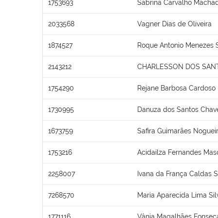
1753693
Sabrina Carvalho Macha
2033568
Vagner Dias de Oliveira
1874527
Roque Antonio Menezes 
2143212
CHARLESSON DOS SANT
1754290
Rejane Barbosa Cardoso
1730995
Danuza dos Santos Chav
1673759
Safira Guimarães Noguei
1753216
Acidailza Fernandes Mas
2258007
Ivana da França Caldas 
7268570
Maria Aparecida Lima Sil
1771116
Vânia Magalhães Fonsec