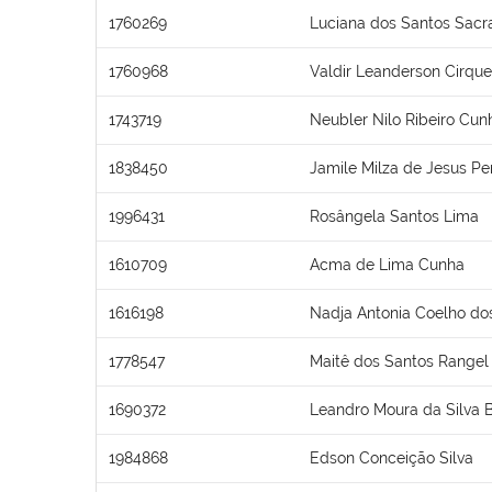
1760269
Luciana dos Santos Sac
1760968
Valdir Leanderson Cirquei
1743719
Neubler Nilo Ribeiro Cun
1838450
Jamile Milza de Jesus Pe
1996431
Rosângela Santos Lima
1610709
Acma de Lima Cunha
1616198
Nadja Antonia Coelho do
1778547
Maitê dos Santos Rangel
1690372
Leandro Moura da Silva
1984868
Edson Conceição Silva