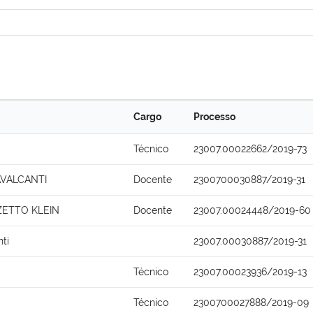
Cargo
Processo
Técnico
23007.00022662/2019-73
AVALCANTI
Docente
2300700030887/2019-31
ZETTO KLEIN
Docente
23007.00024448/2019-60
nti
23007.00030887/2019-31
Técnico
23007.00023936/2019-13
Técnico
2300700027888/2019-09