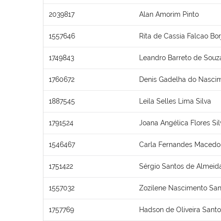
2039817
Alan Amorim Pinto
1557646
Rita de Cassia Falcao Bor
1749843
Leandro Barreto de Souz
1760672
Denis Gadelha do Nasci
1887545
Leila Selles Lima Silva
1791524
Joana Angélica Flores Sil
1546467
Carla Fernandes Macedo
1751422
Sérgio Santos de Almeid
1557032
Zozilene Nascimento San
1757769
Hadson de Oliveira Sant