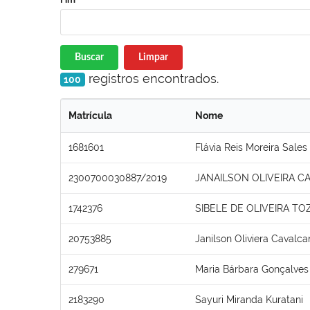
Buscar
Limpar
registros encontrados.
100
Matrícula
Nome
1681601
Flávia Reis Moreira Sales
2300700030887/2019
JANAILSON OLIVEIRA C
1742376
SIBELE DE OLIVEIRA TO
20753885
Janilson Oliviera Cavalca
279671
Maria Bárbara Gonçalves
2183290
Sayuri Miranda Kuratani