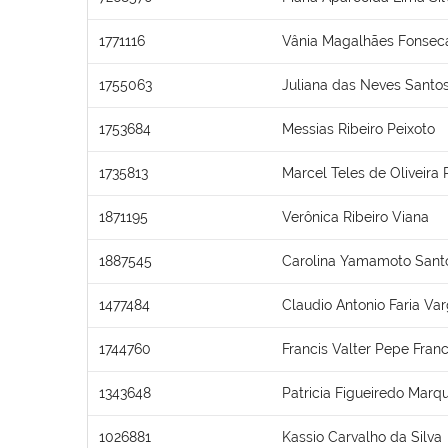
1771116
Vânia Magalhães Fonsec
1755063
Juliana das Neves Santo
1753684
Messias Ribeiro Peixoto
1735813
Marcel Teles de Oliveira 
1871195
Verônica Ribeiro Viana
1887545
Carolina Yamamoto Santo
1477484
Claudio Antonio Faria Va
1744760
Francis Valter Pepe Fran
1343648
Patricia Figueiredo Marq
1026881
Kassio Carvalho da Silva