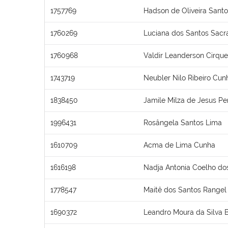
1757769
Hadson de Oliveira Sant
1760269
Luciana dos Santos Sac
1760968
Valdir Leanderson Cirquei
1743719
Neubler Nilo Ribeiro Cun
1838450
Jamile Milza de Jesus Pe
1996431
Rosângela Santos Lima
1610709
Acma de Lima Cunha
1616198
Nadja Antonia Coelho do
1778547
Maitê dos Santos Rangel
1690372
Leandro Moura da Silva