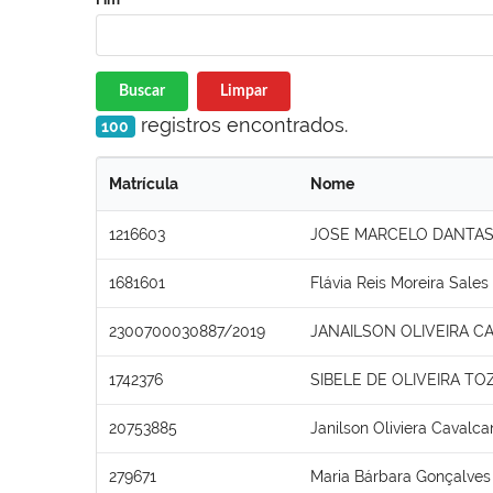
Buscar
Limpar
registros encontrados.
100
Matrícula
Nome
1216603
JOSE MARCELO DANTAS
1681601
Flávia Reis Moreira Sales
2300700030887/2019
JANAILSON OLIVEIRA C
1742376
SIBELE DE OLIVEIRA TO
20753885
Janilson Oliviera Cavalca
279671
Maria Bárbara Gonçalves