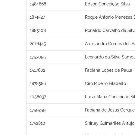
1984868
Edson Conceição Silva
1874527
Roque Antonio Menezes 
1885108
Ronaldo Carvalho da Silv
2016445
Alexsandro Gomes dos S
1753095
Leonardo da Silva Sampa
1517602
Fabiana Lopes de Paula
1878586
Ciro Ribeiro Filadelfo
1058037
Luisa Maria Conceicao Si
1759259
Fabiana de Jesus Cerque
1752810
Shirley Guimarães Araújo