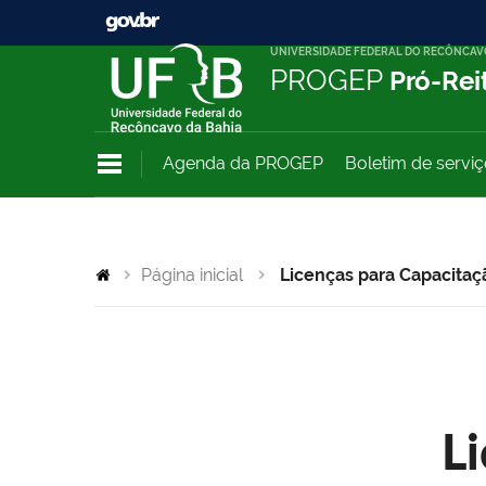
UNIVERSIDADE FEDERAL DO RECÔNCAV
PROGEP
Pró-Rei
Agenda da PROGEP
Boletim de servi
Página inicial
Licenças para Capacitaç
L