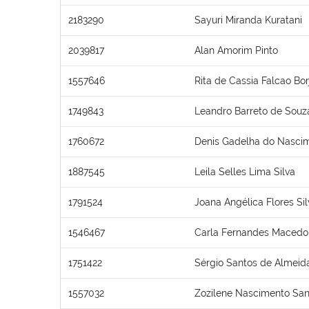
2183290
Sayuri Miranda Kuratani
2039817
Alan Amorim Pinto
1557646
Rita de Cassia Falcao Bor
1749843
Leandro Barreto de Souz
1760672
Denis Gadelha do Nasci
1887545
Leila Selles Lima Silva
1791524
Joana Angélica Flores Sil
1546467
Carla Fernandes Macedo
1751422
Sérgio Santos de Almeid
1557032
Zozilene Nascimento San