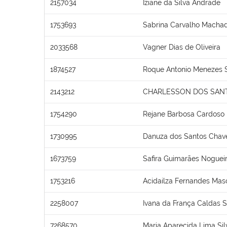
2157034
Iziane da Silva Andrade
1753693
Sabrina Carvalho Macha
2033568
Vagner Dias de Oliveira
1874527
Roque Antonio Menezes 
2143212
CHARLESSON DOS SANT
1754290
Rejane Barbosa Cardoso
1730995
Danuza dos Santos Chav
1673759
Safira Guimarães Noguei
1753216
Acidailza Fernandes Mas
2258007
Ivana da França Caldas 
7268570
Maria Aparecida Lima Sil