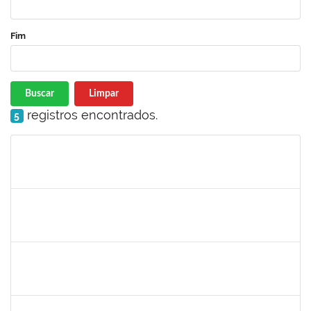
Fim
Buscar
Limpar
registros encontrados.
5
Matrícula
Nome
Cargo
Processo
Início
Fim
Status
1216603
JOSE MARCELO DANTAS DOS REIS
Docente
23007.00018472/2020-98
01/03/2020
29/05/2020
Concluído
1681601
Flávia Reis Moreira Sales
Técnico
23007.00022662/2019-73
01/03/2020
31/05/2020
Concluído