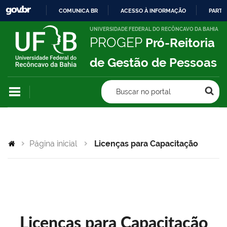
COMUNICA BR
ACESSO À INFORMAÇÃO
PARTI
IR
UNIVERSIDADE FEDERAL DO RECÔNCAVO DA BAHIA
PROGEP
Pró-Reitoria
PARA
O
de Gestão de Pessoas
CONTEÚDO
Buscar no portal
Página inicial
Licenças para Capacitação
Licenças para Capacitação