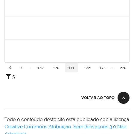
2300700030887/2019
JANAILSON OLIVEIRA CAVALCANTI
Docente
2300700030887/2019-31
01/03/2020
31/05/2020
Concluído
1742376
SIBELE DE OLIVEIRA TOZETTO KLEIN
Docente
23007.00024448/2019-60
01/03/2020
30/05/2020
Concluído
20753885
Janilson Oliviera Cavalcanti
23007.00030887/2019-31
01/03/2020
01/06/2020
Concluído
1
...
169
170
171
172
173
...
220
5
VOLTAR AO TOPO
Todo o conteúdo deste site está publicado sob a licença
Creative Commons Atribuição-SemDerivações 3.0 Não
Adaptada
.