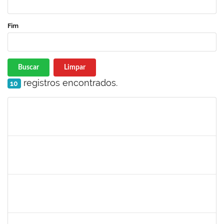
Fim
Buscar
Limpar
registros encontrados.
10
Matrícula
Nome
Cargo
Processo
Início
Fim
Status
2183290
Sayuri Miranda Kuratani
Técnico
2300700027888/2019-09
21/02/2020
15/05/2020
Concluído
2039817
Alan Amorim Pinto
Técnico
23007.00025344/2019-21
17/02/2020
16/03/2020
Concluído