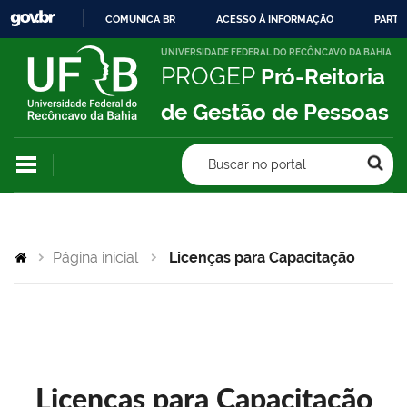
COMUNICA BR
ACESSO À INFORMAÇÃO
PARTI
IR
UNIVERSIDADE FEDERAL DO RECÔNCAVO DA BAHIA
PROGEP
Pró-Reitoria
PARA
O
de Gestão de Pessoas
CONTEÚDO
Buscar no portal
Página inicial
Licenças para Capacitação
Licenças para Capacitação