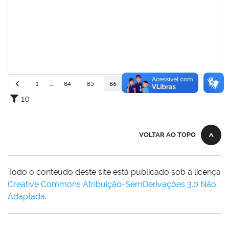
1751422
Sérgio Santos de Almeida
Técnico
23007.00025419/2019-33
03/02/2020
02/05/2020
Concluído
1557032
Zozilene Nascimento Santos Teles
Técnico
23007.00022108/2019-93
01/02/2020
13/03/2020
Concluído
1
...
84
85
86
87
88
...
110
10
VOLTAR AO TOPO
Todo o conteúdo deste site está publicado sob a licença
Creative Commons Atribuição-SemDerivações 3.0 Não
Adaptada
.