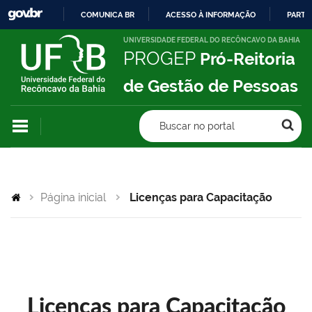
COMUNICA BR
ACESSO À INFORMAÇÃO
PARTI
IR
UNIVERSIDADE FEDERAL DO RECÔNCAVO DA BAHIA
PROGEP
Pró-Reitoria
PARA
O
de Gestão de Pessoas
CONTEÚDO
Buscar no portal
Página inicial
Licenças para Capacitação
Licenças para Capacitação