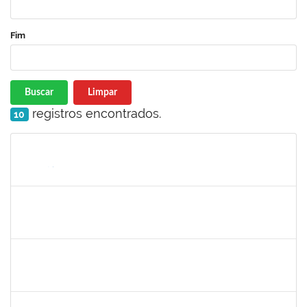
Fim
Buscar
Limpar
registros encontrados.
10
Matrícula
Nome
Cargo
Processo
Início
Fim
Status
279671
Maria Bárbara Gonçalves
Técnico
23007.00023936/2019-13
27/02/2020
27/03/2020
Concluído
2183290
Sayuri Miranda Kuratani
Técnico
2300700027888/2019-09
21/02/2020
15/05/2020
Concluído