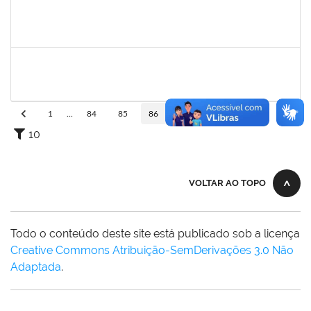
1546467
Carla Fernandes Macedo
Docente
23007.00025271/2019-52
03/02/2020
17/02/2020
Concluído
1751422
Sérgio Santos de Almeida
Técnico
23007.00025419/2019-33
03/02/2020
02/05/2020
Concluído
1
...
84
85
86
87
88
...
110
10
VOLTAR AO TOPO
Todo o conteúdo deste site está publicado sob a licença
Creative Commons Atribuição-SemDerivações 3.0 Não
Adaptada
.