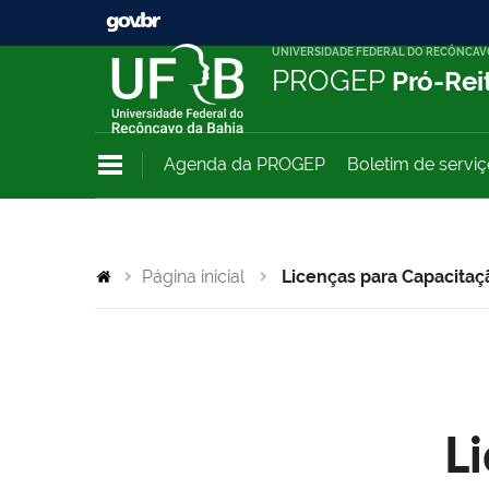
UNIVERSIDADE FEDERAL DO RECÔNCAV
PROGEP
Pró-Rei
Agenda da PROGEP
Boletim de servi
Página inicial
Licenças para Capacitaç
L