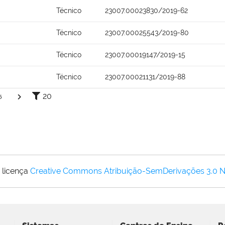
Técnico
23007.00023830/2019-62
Técnico
23007.00025543/2019-80
Técnico
23007.00019147/2019-15
Técnico
23007.00021131/2019-88
20
5
 licença
Creative Commons Atribuição-SemDerivações 3.0 