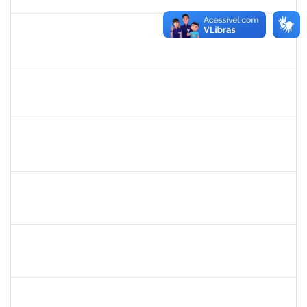
12/03/2020
Concluído
1749843
Leandro Barreto de Souza
Técnico
23007.00028833/2019-05
10/02/2020
10/03/2020
Concluído
2258007
Ivana da França Caldas Santana
Técnico
23007.00022095/2019-56
10/12/2019
09/03/2020
Concluído
1885108
Ronaldo Carvalho da Silva
Técnico
23007.00021700/2019-51
06/01/2020
05/03/2020
Concluído
7268570
Maria Aparecida Lima Silva
Técnico
23007.00024383/2019-69
06/12/2019
05/03/2020
Concluído
1557646
Rita de Cassia Falcao Borja Correia
Técnico
23007.00027589/2019-31
17/02/2020
02/03/2020
Concluído
2157034
Iziane da Silva Andrade
Técnico