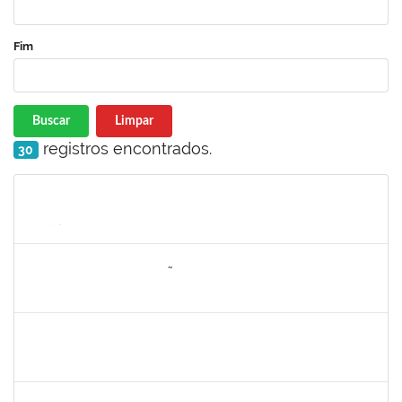
Fim
Buscar
Limpar
registros encontrados.
30
Matrícula
Nome
Cargo
Processo
Início
Fim
Status
285286
OSELITA DA ANUNCIAÇÃO ASSIS
Técnico
23007.00000743/2020-86
01/04/2020
30/04/2020
Concluído
2730989
Décio da Conceição Dias
Técnico
23007.00031596/2019-94
01/04/2020
30/04/2020
Concluído