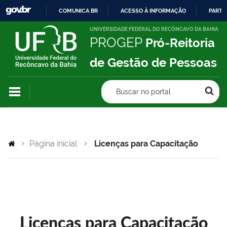
COMUNICA BR
ACESSO À INFORMAÇÃO
PARTI
IR
UNIVERSIDADE FEDERAL DO RECÔNCAVO DA BAHIA
PROGEP
Pró-Reitoria
PARA
O
de Gestão de Pessoas
CONTEÚDO
Buscar no portal
Página inicial
Licenças para Capacitação
Licenças para Capacitação