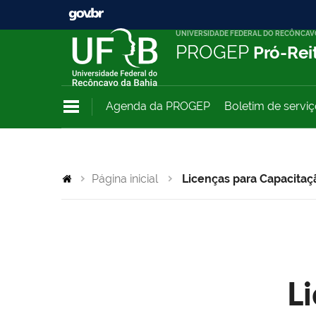
UNIVERSIDADE FEDERAL DO RECÔNCAV
PROGEP
Pró-Rei
Agenda da PROGEP
Boletim de servi
Página inicial
Licenças para Capacitaç
L