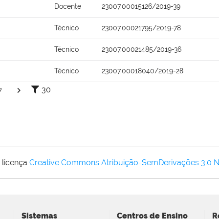
Docente
23007.00015126/2019-39
Técnico
23007.00021795/2019-78
Técnico
23007.00021485/2019-36
Técnico
23007.00018040/2019-28
30
7
 licença
Creative Commons Atribuição-SemDerivações 3.0 
Sistemas
Centros de Ensino
R