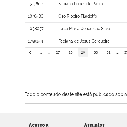
1517602
Fabiana Lopes de Paula
1878586
Ciro Ribeiro Filadelfo
1058037
Luisa Maria Conceicao Silva
1759259
Fabiana de Jesus Cerqueira
1
...
27
28
29
30
31
...
3
Todo o conteúdo deste site está publicado sob a
Acesso a
Assuntos