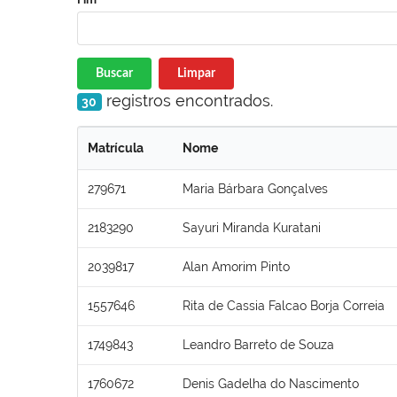
Buscar
Limpar
registros encontrados.
30
Matrícula
Nome
279671
Maria Bárbara Gonçalves
2183290
Sayuri Miranda Kuratani
2039817
Alan Amorim Pinto
1557646
Rita de Cassia Falcao Borja Correia
1749843
Leandro Barreto de Souza
1760672
Denis Gadelha do Nascimento