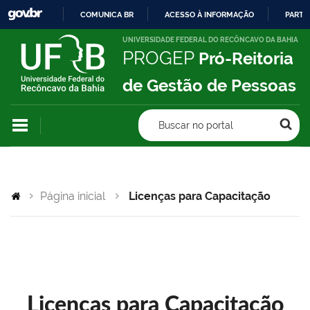
COMUNICA BR
ACESSO À INFORMAÇÃO
PARTI
IR
UNIVERSIDADE FEDERAL DO RECÔNCAVO DA BAHIA
PROGEP
Pró-Reitoria
PARA
O
de Gestão de Pessoas
CONTEÚDO
Buscar no portal
Página inicial
Licenças para Capacitação
Licenças para Capacitação