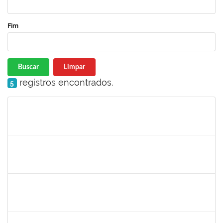
Fim
Buscar
Limpar
registros encontrados.
5
Matrícula
Nome
Cargo
Processo
Início
Fim
Status
279671
Maria Bárbara Gonçalves
Técnico
23007.00023936/2019-13
27/02/2020
27/03/2020
Concluído
2183290
Sayuri Miranda Kuratani
Técnico
2300700027888/2019-09
21/02/2020
15/05/2020
Concluído