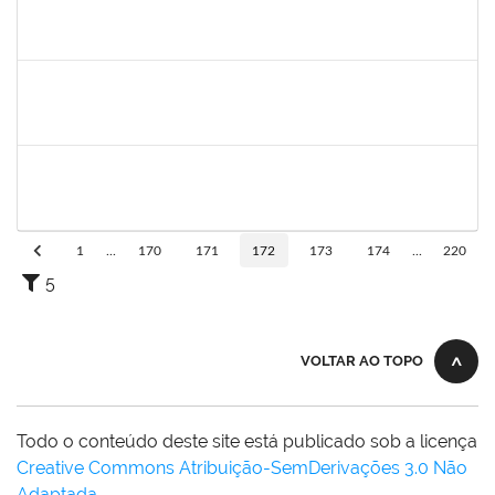
2039817
Alan Amorim Pinto
Técnico
23007.00025344/2019-21
17/02/2020
16/03/2020
Concluído
1557646
Rita de Cassia Falcao Borja Correia
Técnico
23007.00027589/2019-31
17/02/2020
02/03/2020
Concluído
1749843
Leandro Barreto de Souza
Técnico
23007.00028833/2019-05
10/02/2020
10/03/2020
Concluído
1
...
170
171
172
173
174
...
220
5
VOLTAR AO TOPO
Todo o conteúdo deste site está publicado sob a licença
Creative Commons Atribuição-SemDerivações 3.0 Não
Adaptada
.