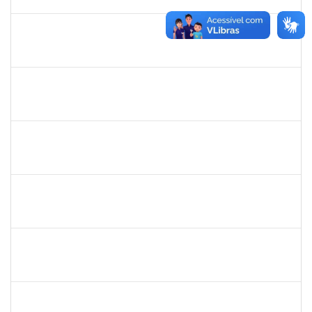
04/02/2020
Concluído
1753095
Leonardo da Silva Sampaio
Técnico
23007.00024744/2019-22
03/01/2020
02/02/2020
Concluído
1517602
Fabiana Lopes de Paula
Docente
23007.00015126/2019-39
02/01/2020
01/04/2020
Concluído
1878586
Ciro Ribeiro Filadelfo
Técnico
23007.00021795/2019-78
02/01/2020
31/01/2020
Concluído
1058037
Luisa Maria Conceicao Silva
Técnico
23007.00021485/2019-36
02/01/2020
01/04/2020
Concluído
1759259
Fabiana de Jesus Cerqueira
Técnico
23007.00018040/2019-28
02/01/2020
01/04/2020
Concluído
1752810
Shirley Guimarães Araújo
Técnico