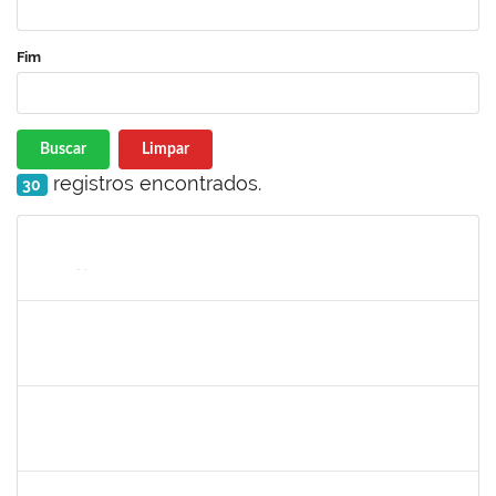
Fim
Buscar
Limpar
registros encontrados.
30
Matrícula
Nome
Cargo
Processo
Início
Fim
Status
1760672
Denis Gadelha do Nascimento
Técnico
23007.00022199/2019-61
04/02/2020
03/05/2020
Concluído
1887545
Leila Selles Lima Silva
Técnico
23007.00023932/2019-24
03/02/2020
02/05/2020
Concluído