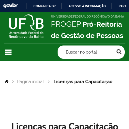
COMUNICA BR
ACESSO À INFORMAÇÃO
PARTI
IR
UNIVERSIDADE FEDERAL DO RECÔNCAVO DA BAHIA
PROGEP
Pró-Reitoria
PARA
O
de Gestão de Pessoas
CONTEÚDO
Buscar no portal
Página inicial
Licenças para Capacitação
Licenças para Capacitação