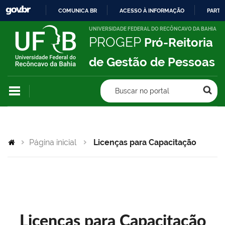
COMUNICA BR
ACESSO À INFORMAÇÃO
PARTI
IR
UNIVERSIDADE FEDERAL DO RECÔNCAVO DA BAHIA
PROGEP
Pró-Reitoria
PARA
O
de Gestão de Pessoas
CONTEÚDO
Buscar no portal
Página inicial
Licenças para Capacitação
Licenças para Capacitação