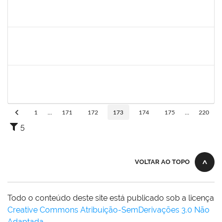
1791524
Joana Angélica Flores Silva
Técnico
23007.00022962/2019-24
03/02/2020
02/05/2020
Concluído
1546467
Carla Fernandes Macedo
Docente
23007.00025271/2019-52
03/02/2020
17/02/2020
Concluído
1751422
Sérgio Santos de Almeida
Técnico
23007.00025419/2019-33
03/02/2020
02/05/2020
Concluído
1
...
171
172
173
174
175
...
220
5
VOLTAR AO TOPO
Todo o conteúdo deste site está publicado sob a licença
Creative Commons Atribuição-SemDerivações 3.0 Não
Adaptada
.