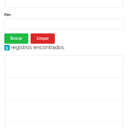
Fim
Buscar
Limpar
registros encontrados.
5
Matrícula
Nome
Cargo
Processo
Início
Fim
Status
1760672
Denis Gadelha do Nascimento
Técnico
23007.00022199/2019-61
04/02/2020
03/05/2020
Concluído
1887545
Leila Selles Lima Silva
Técnico
23007.00023932/2019-24
03/02/2020
02/05/2020
Concluído