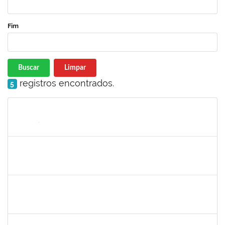
Fim
Buscar
Limpar
registros encontrados.
5
Matrícula
Nome
Cargo
Processo
Início
Fim
Status
1760672
Denis Gadelha do Nascimento
Técnico
23007.00022199/2019-61
04/02/2020
03/05/2020
Concluído
1887545
Leila Selles Lima Silva
Técnico
23007.00023932/2019-24
03/02/2020
02/05/2020
Concluído