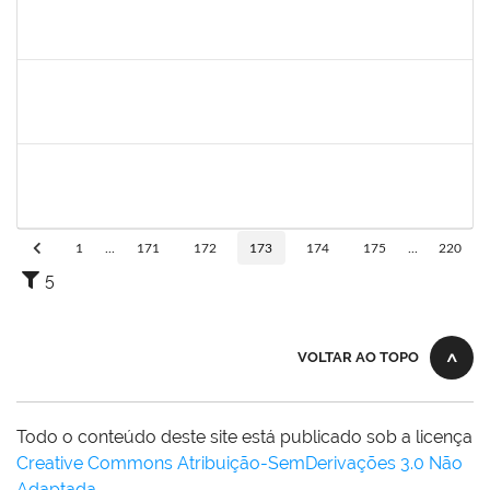
1791524
Joana Angélica Flores Silva
Técnico
23007.00022962/2019-24
03/02/2020
02/05/2020
Concluído
1546467
Carla Fernandes Macedo
Docente
23007.00025271/2019-52
03/02/2020
17/02/2020
Concluído
1751422
Sérgio Santos de Almeida
Técnico
23007.00025419/2019-33
03/02/2020
02/05/2020
Concluído
1
...
171
172
173
174
175
...
220
5
VOLTAR AO TOPO
Todo o conteúdo deste site está publicado sob a licença
Creative Commons Atribuição-SemDerivações 3.0 Não
Adaptada
.