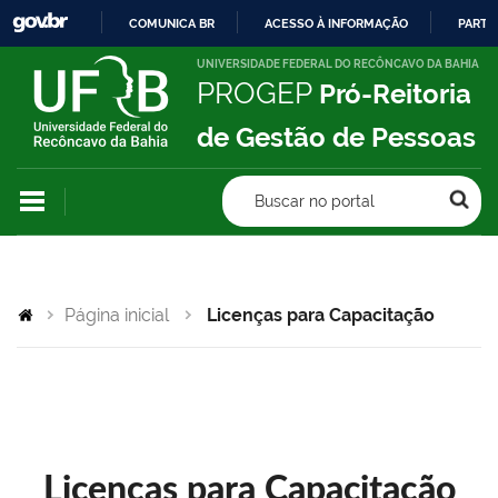
COMUNICA BR
ACESSO À INFORMAÇÃO
PARTI
IR
UNIVERSIDADE FEDERAL DO RECÔNCAVO DA BAHIA
PROGEP
Pró-Reitoria
PARA
O
de Gestão de Pessoas
CONTEÚDO
Buscar no portal
Página inicial
Licenças para Capacitação
Licenças para Capacitação