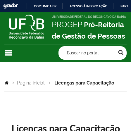
COMUNICA BR
ACESSO À INFORMAÇÃO
PARTI
IR
UNIVERSIDADE FEDERAL DO RECÔNCAVO DA BAHIA
PROGEP
Pró-Reitoria
PARA
O
de Gestão de Pessoas
CONTEÚDO
Buscar no portal
Página inicial
Licenças para Capacitação
Licenças para Capacitação