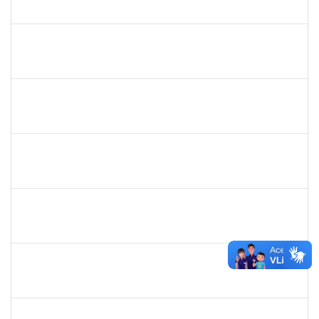
23007.00023790/2019-75
02/01/2020
31/01/2020
Concluído
2157034
Iziane da Silva Andrade
Técnico
23007.00023055/2019-35
02/01/2020
01/03/2020
Concluído
1753693
Sabrina Carvalho Machado
Técnico
23007.00025425/2019--25
02/01/2020
31/01/2020
Concluído
2033568
Vagner Dias de Oliveira
Técnico
23007.00025190/2019-08
02/01/2020
31/01/2020
Concluído
1874527
Roque Antonio Menezes Santos
Técnico
23007.00022415/2019-49
02/01/2020
29/02/2020
Concluído
2143212
CHARLESSON DOS SANTOS RIBEIRO LOPES
Técnico
23007.00028929/2019-32
26/12/2019
23/01/2020
Concluído
1754290