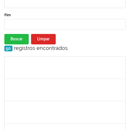
Fim
Buscar
Limpar
registros encontrados.
50
Matrícula
Nome
Cargo
Processo
Início
Fim
Status
1760672
Denis Gadelha do Nascimento
Técnico
23007.00022199/2019-61
04/02/2020
03/05/2020
Concluído
1887545
Leila Selles Lima Silva
Técnico
23007.00023932/2019-24
03/02/2020
02/05/2020
Concluído