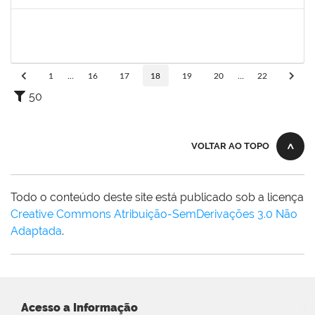
Concluído
2140774
Anne Magali Lima Neiva
Técnico
23007.00012166/2019-31
04/11/2019
03/12/2019
Concluído
1
...
16
17
18
19
20
...
22
50
VOLTAR AO TOPO
Todo o conteúdo deste site está publicado sob a licença
Creative Commons Atribuição-SemDerivações 3.0 Não
Adaptada
.
Acesso a Informação