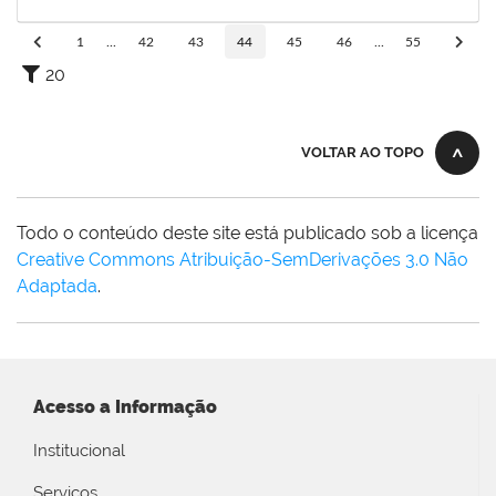
25/04/2025
Concluído
1
...
42
43
44
45
46
...
55
20
VOLTAR AO TOPO
Todo o conteúdo deste site está publicado sob a licença
Creative Commons Atribuição-SemDerivações 3.0 Não
Adaptada
.
Acesso a Informação
Institucional
Serviços