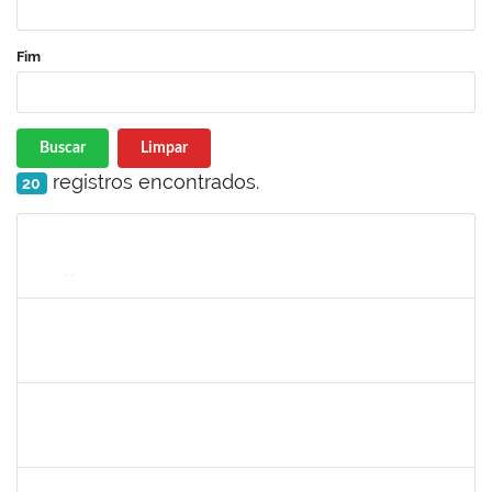
Fim
Buscar
Limpar
registros encontrados.
20
Matrícula
Nome
Cargo
Processo
Início
Fim
Status
1924041
JAIR WYZYKOWSKI
Docente
23007.00022355/2023-08
01/12/2024
28/02/2025
Concluído
Técnico
23007.00017371/2024-34
02/12/2024
01/03/2025
Concluído