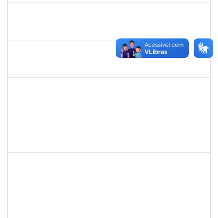
2257598
RAPHAEL LIMA COSTA
Técnico
23007.00003483/2025-05
31/03/2025
17/04/2025
Concluído
2331851
THIAGO LOURO DE ARAUJO
Técnico
23007.00001446/2025-05
31/03/2025
17/04/2025
Concluído
1241198
TAYANE CERQUEIRA DA SILVA DOS SANTOS
Técnico
23007.00000012/2025-20
23/03/2025
17/04/2025
Concluído
1756209
LUCIANA SANTANA LORDELO SANTOS
Técnico
23007.00023754/2024-62
21/01/2025
20/04/2025
Concluído
1757769
HADSON DE OLIVEIRA SANTOS
Técnico
23007.00023634/2024-04
25/01/2025
24/04/2025
Concluído
1761269
JAMILE ANDRADE PASSOS
Técnico
23007.00025416/2024-02
26/01/2025