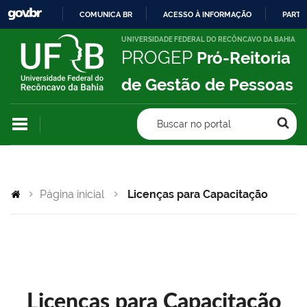
COMUNICA BR
ACESSO À INFORMAÇÃO
PARTI
IR
UNIVERSIDADE FEDERAL DO RECÔNCAVO DA BAHIA
PROGEP
Pró-Reitoria
PARA
O
de Gestão de Pessoas
CONTEÚDO
Buscar no portal
Página inicial
Licenças para Capacitação
Licenças para Capacitação