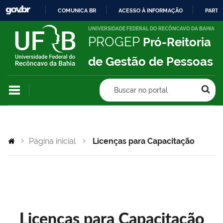
COMUNICA BR
ACESSO À INFORMAÇÃO
PARTI
IR
UNIVERSIDADE FEDERAL DO RECÔNCAVO DA BAHIA
PROGEP
Pró-Reitoria
PARA
O
de Gestão de Pessoas
CONTEÚDO
Buscar no portal
Página inicial
Licenças para Capacitação
Licenças para Capacitação