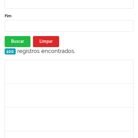
Fim
Buscar
Limpar
registros encontrados.
100
Matrícula
Nome
Cargo
Processo
Início
Fim
Status
1557032
Zozilene Nascimento Santos Teles
Técnico
23007.00022108/2019-93
01/02/2020
13/03/2020
Concluído
1757769
Hadson de Oliveira Santos
Técnico
23007.00024137/2019-18
31/01/2020
30/04/2020
Concluído