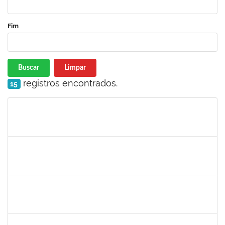
Fim
Buscar
Limpar
registros encontrados.
15
Matrícula
Nome
Cargo
Processo
Início
Fim
Status
1557032
Zozilene Nascimento Santos Teles
Técnico
23007.00022108/2019-93
01/02/2020
13/03/2020
Concluído
1757769
Hadson de Oliveira Santos
Técnico
23007.00024137/2019-18
31/01/2020
30/04/2020
Concluído