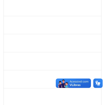
1616198
Nadja Antonia Coelho dos Santos
Técnico
23007.00019147/2019-15
13/01/2020
11/04/2020
Concluído
1778547
Maitê dos Santos Rangel
Técnico
23007.00021131/2019-88
13/01/2020
12/03/2020
Concluído
1690372
Leandro Moura da Silva Bom Conselho
Técnico
23007.00017099/2019-21
06/01/2020
05/04/2020
Concluído
1984868
Edson Conceição Silva
Técnico
23007.00024122/2019-35
06/01/2020
04/02/2020
Concluído
1874527
Roque Antonio Menezes Santos
Técnico
23007.00022415/2019-49
06/01/2020
31/01/2020
Concluído
1885108
Ronaldo Carvalho da Silva
Técnico
23007.00021700/2019-51
06/01/2020
05/03/2020
Concluído