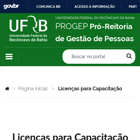
COMUNICA BR
ACESSO À INFORMAÇÃO
PARTI
IR
UNIVERSIDADE FEDERAL DO RECÔNCAVO DA BAHIA
PROGEP
Pró-Reitoria
PARA
O
de Gestão de Pessoas
CONTEÚDO
Buscar no portal
Página inicial
Licenças para Capacitação
Licenças para Capacitação