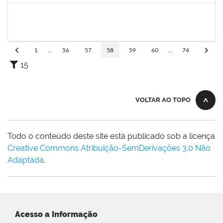
2016445
Alexsandro Gomes dos Santos
Técnico
23007.00025098/2019-67
06/01/2020
04/02/2020
Concluído
1
...
56
57
58
59
60
...
74
15
VOLTAR AO TOPO
Todo o conteúdo deste site está publicado sob a licença
Creative Commons Atribuição-SemDerivações 3.0 Não
Adaptada
.
Acesso a Informação