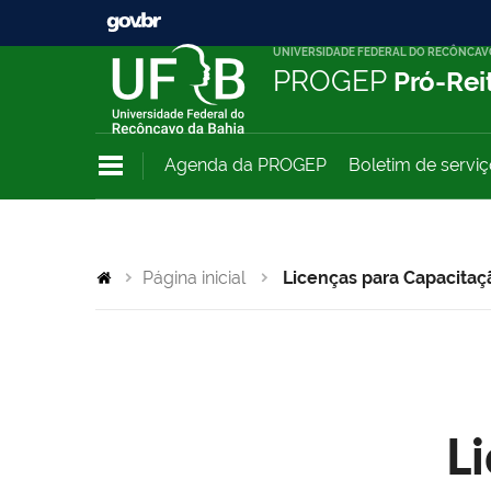
UNIVERSIDADE FEDERAL DO RECÔNCAV
PROGEP
Pró-Rei
Agenda da PROGEP
Boletim de servi
Página inicial
Licenças para Capacitaç
L