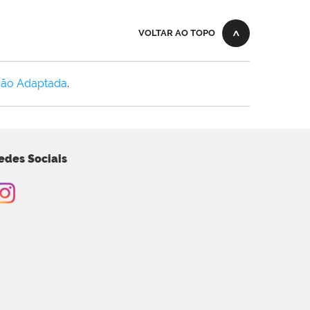
VOLTAR AO TOPO
Não Adaptada
.
edes Sociais