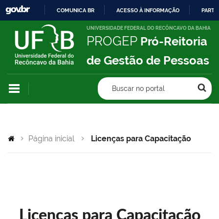
COMUNICA BR
ACESSO À INFORMAÇÃO
PARTI
IR
UNIVERSIDADE FEDERAL DO RECÔNCAVO DA BAHIA
PROGEP
Pró-Reitoria
PARA
O
de Gestão de Pessoas
CONTEÚDO
Buscar no portal
Página inicial
Licenças para Capacitação
Licenças para Capacitação