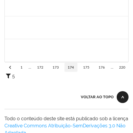
1760269
Luciana dos Santos Sacramento
Técnico
23007.00024367/2019-16
31/01/2020
30/04/2020
Concluído
1760968
Valdir Leanderson Cirqueira de Oliveira
Técnico
23007.00026930/2019-73
31/01/2020
30/04/2020
Concluído
1743719
Neubler Nilo Ribeiro Cunha
Técnico
23007.00022116/2019-71
28/01/2020
21/02/2020
Concluído
1
...
172
173
174
175
176
...
220
5
VOLTAR AO TOPO
Todo o conteúdo deste site está publicado sob a licença
Creative Commons Atribuição-SemDerivações 3.0 Não
Adaptada
.