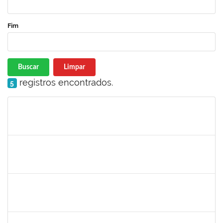
Fim
Buscar
Limpar
registros encontrados.
5
Matrícula
Nome
Cargo
Processo
Início
Fim
Status
1557032
Zozilene Nascimento Santos Teles
Técnico
23007.00022108/2019-93
01/02/2020
13/03/2020
Concluído
1757769
Hadson de Oliveira Santos
Técnico
23007.00024137/2019-18
31/01/2020
30/04/2020
Concluído