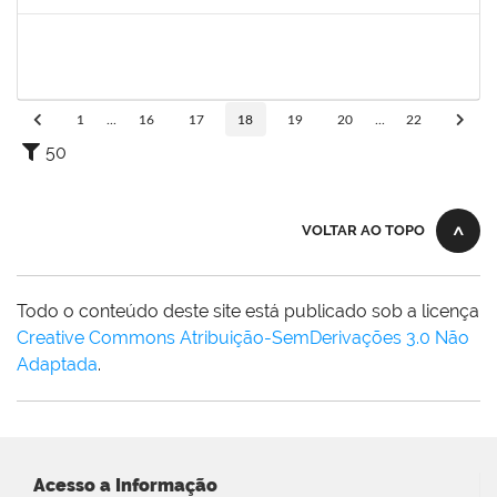
Concluído
1574089
Jose Raimundo Paim de Almeida
Técnico
23007.00016636/2019-09
01/10/2019
30/12/2019
Concluído
1
...
16
17
18
19
20
...
22
50
VOLTAR AO TOPO
Todo o conteúdo deste site está publicado sob a licença
Creative Commons Atribuição-SemDerivações 3.0 Não
Adaptada
.
Acesso a Informação