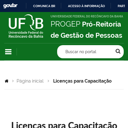
COMUNICA BR
ACESSO À INFORMAÇÃO
PARTI
IR
UNIVERSIDADE FEDERAL DO RECÔNCAVO DA BAHIA
PROGEP
Pró-Reitoria
PARA
O
de Gestão de Pessoas
CONTEÚDO
Buscar no portal
Página inicial
Licenças para Capacitação
Licenças para Capacitação