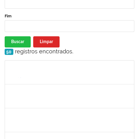
Fim
Buscar
Limpar
registros encontrados.
50
Matrícula
Nome
Cargo
Processo
Início
Fim
Status
1517602
Fabiana Lopes de Paula
Docente
23007.00015126/2019-39
02/01/2020
01/04/2020
Concluído
1058037
Luisa Maria Conceicao Silva
Técnico
23007.00021485/2019-36
02/01/2020
01/04/2020
Concluído