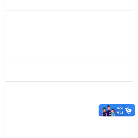
23007.00011665/2019-75
18/11/2019
17/02/2020
Concluído
1984868
Edson Conceição Silva
Técnico
23007.00024122/2019-35
06/01/2020
04/02/2020
Concluído
2016445
Alexsandro Gomes dos Santos
Técnico
23007.00025098/2019-67
06/01/2020
04/02/2020
Concluído
1753095
Leonardo da Silva Sampaio
Técnico
23007.00024744/2019-22
03/01/2020
02/02/2020
Concluído
1755063
Juliana das Neves Santos
Técnico
23007.00023896/2019-26
03/12/2019
02/02/2020
Concluído
1887545
Carolina Yamamoto Santos Martins
Docente
23007.00022218/2019-33
02/12/2019
01/02/2020
Concluído
1874527