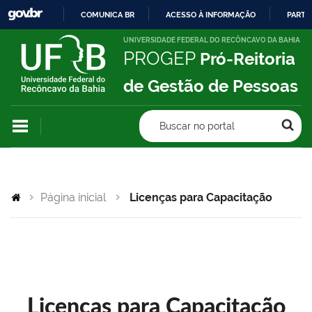
COMUNICA BR
ACESSO À INFORMAÇÃO
PARTI
IR
UNIVERSIDADE FEDERAL DO RECÔNCAVO DA BAHIA
PROGEP
Pró-Reitoria
PARA
O
de Gestão de Pessoas
CONTEÚDO
Buscar no portal
Página inicial
Licenças para Capacitação
Licenças para Capacitação