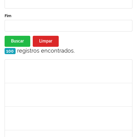
Fim
Buscar
Limpar
registros encontrados.
100
Matrícula
Nome
Cargo
Processo
Início
Fim
Status
1838450
Jamile Milza de Jesus Pereira
Técnico
23007.00023812/2019-63
23/01/2020
21/02/2020
Concluído
1996431
Rosângela Santos Lima
Técnico
23007.00023830/2019-62
23/01/2020
21/02/2020
Concluído