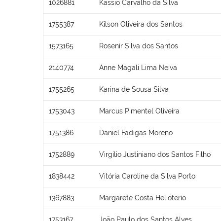
1026881
Kassio Carvalho da Silva
1755387
Kilson Oliveira dos Santos
1573165
Rosenir Silva dos Santos
2140774
Anne Magali Lima Neiva
1755265
Karina de Sousa Silva
1753043
Marcus Pimentel Oliveira
1751386
Daniel Fadigas Moreno
1752889
Virgilio Justiniano dos Santos Filho
1838442
Vitória Caroline da Silva Porto
1367883
Margarete Costa Helioterio
1753167
João Paulo dos Santos Alves