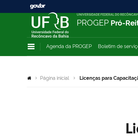
UNIVERSIDADE FEDERAL DO RECÔNCAV
PROGEP
Pró-Rei
Agenda da PROGEP
Boletim de servi
Página inicial
Licenças para Capacitaç
L